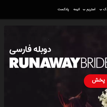
دک
استریم
انیمه
پادکست
پخش