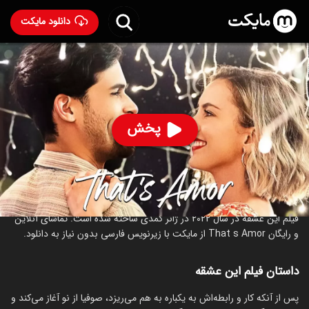
دانلود مایکت
فیلم این عشقه
- That's Amor 2022
75
۵.۳
۱۹۷
%
پخش
ساخت آمریکا سال 2022
رده سنی ۱۳+
کمدی
عاشقانه
درباره فیلم این عشقه
فیلم این عشقه در سال 2022 در ژانر کمدی ساخته شده است. تماشای آنلاین
و رایگان That s Amor از مایکت با زیرنویس فارسی بدون نیاز به دانلود.
داستان فیلم این عشقه
پس از آنکه کار و رابطه‌اش به یکباره به هم می‌ریزد، صوفیا از نو آغاز می‌کند و