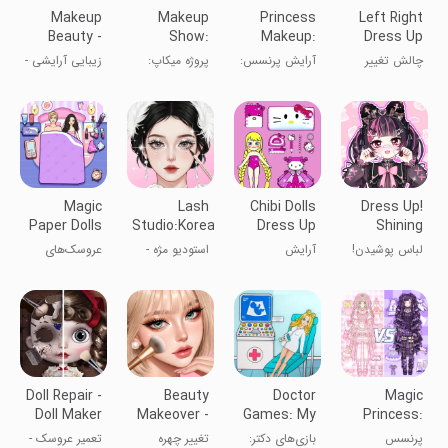
Makeup
Makeup
Princess
Left Right
Beauty -
Show:
Makeup:
Dress Up
Makeup
Makeover
Makeup
Challenge
چالش تغییر
آرایش پرنسس:
پروژه میکاپ:
زیبایی آرایشی -
Game
Salon
Games
لباس چپ و
بازی‌های آرایش
بازی‌های تغییر
بازی آرایش
راست
چهره
Magic
Lash
Chibi Dolls
Dress Up!
Paper Dolls
Studio:Korean
Dress Up
Shining
Dress Up
Makeup
Makeover
Anime Star
لباس پوشیدن!
آرایش
استودیو مژه -
عروسک‌های
DIY
Game
ستاره انیمه
عروسک‌های
بازی
کاغذی جادویی:
درخشان
چیبی
آرایشی·چشم
بازی‌های لباس
Doll Repair -
Beauty
Doctor
Magic
Doll Maker
Makeover -
Games: My
Princess:
Makeup
Hospital
Dress Up
پرنسس
بازی‌های دکتر:
تغییر چهره
تعمیر عروسک -