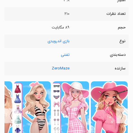
امتیاز
۳.۸
تعداد نظرات
۲۱۰
حجم
۸۹ مگابایت
نوع
بازی اندرویدی
دسته‌بندی
تفننی
سازنده
ZeroMaze
〉
〈