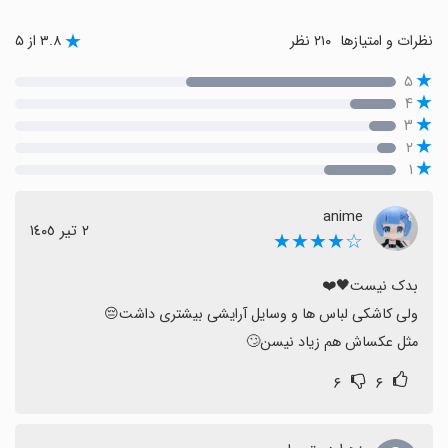
نظرات و امتیازها
۲۱۰ نظر
۳.۸ از ۵
۵
۴
۳
۲
۱
anime
٢ تیر ١٤٠٥
☆★★★★
مثل عکساش هم زیاد نیسن🙄
۶
۶