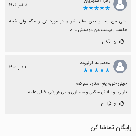
زهرا دستوریان
٨ تیر ١٤٠٥
★★★★★
عالی من بعد چندین سال نظر م در مورد ش را مگم ولی شبیه 
عکسش نیست من دوستش دارم
۱
۵
معصومه کولیوند
٤ تیر ١٤٠٥
★★★★★
باربی رو آرایش میکنی و میسازی و می فروشی خیلی عالیه
۳
۶
رایگان تماشا کن