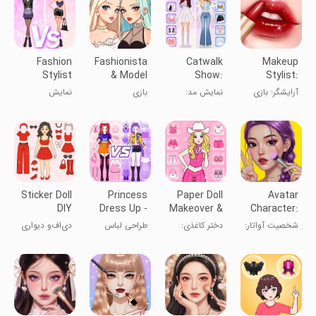
Fashion
Fashionista
Catwalk
Makeup
Stylist
& Model
Show:
Stylist:
Dress Up
Dress Up
Dress Up
Makeup
آرایشگر: بازی
نمایش مد:
بازی
نمایش
Show
Game
Game
آرایش
بازی
لباس‌پوشی
استایلست مد
لباس‌پوشی
پرنسس مد
Sticker Doll
Princess
Paper Doll
Avatar
DIY
Dress Up -
Makeover &
Character:
Dressup
Sweet Doll
Dress Up
Girl Creator
شخصیت آواتار:
دختر کاغذی:
طراحی لباس
دی‌اف‌و دیواری
Diary
سازنده دختر
تغییر ظاهر و
دخترانه
با برچسب
لباس
عروسک DIY