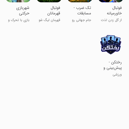
فوتبال
‏‏‏‏تک ضرب -
‏‏‏‏‏‏فوتبال
‏‏‏شهربازی
خاورمیانه
مسابقات
قهرمانان
حرکتی
(mes)
فوتبال آنلاین
جهان
ورزشی AR
از گل زدن لذت
جام جهانی رو
قهرمان لیگ شو
بازی با تحرک و
ببر
خودت بازی کن!
ورزش
‏‏‏‏‏رختکن -
پیش‌بینی و
جایزه
ورزشی