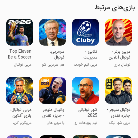
بازی‌های مرتبط
‏‏‏‏‏‏‏‏‏‏‏‏‏‏‏‏‏مربی برتر -
کلابی -
‏سرمربی:
Top Eleven
فوتبال آنلاین
مدیریت
فوتبال
Be a Soccer
آنلاین تیم
Manager
فوتبال بازی
مربی تیم خودت
هم سرمربی شو
مربی فوتبال
فوتبال
کن،جایزه بگیر!
باش!
هم جایزه ببر!
تاپ الون
‏فوتبال منیجر -
‏‏‏‏‏‏‏شهر فوتبالی
‏‏‏‏‏‏‏والیبال منیجر
‏‏مربی فوتبال:
جایزه نقدی
2025
- جایزه نقدی
بازی آنلاین
ماهانه
ماهانه
مربی شو، لیگ
تیم رویاهات رو
با مربی های
مربیگری کن،
را فتح کن! 🏆
بساز
واقعی رقابت
قهرمان شو!
کن