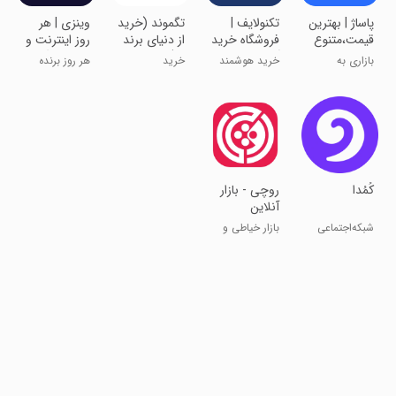
‏پاساژ | بهترین
‏‏‏‏تکنولایف |
‏تگموند (خرید
‏وینزی | هر
قیمت،متنوع
فروشگاه خرید
از دنیای برند
روز اینترنت و
ترین بازار
آنلاین
ها)
طلای رایگان
بازاری به
خرید هوشمند
خرید
هر روز برنده
وسعت ایران
و اقساطی
باش !
کُمُدا
‏روچی - بازار
آنلاین
پوشاک، پارچه
شبکه‌اجتماعی
بازار خیاطی و
خرید فروش
پارچه