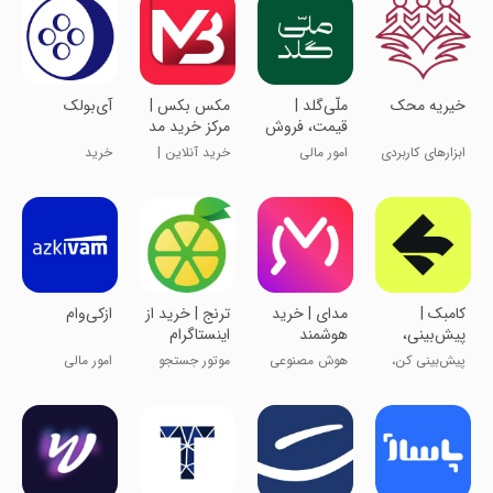
‏‏خیریه ‏محک
‏‏‏‏‏‏‏‏‏‏‏‏‏‏ملّی‌گلد |
مکس بکس |
آی‌بولک
قیمت، فروش
مرکز خرید مد
و خرید طلا
و پوشاک
ابزارهای کاربردی
امور مالی
خرید آنلاین |
خرید
آب شده
مد و پوشاک
‏‏‏‏‏کامبک |
‏‏مدای | خرید
ترنج | خرید از
‏‏ازکی‌وام
پیش‌بینی،
هوشمند
اینستاگرام
نتایج زنده،
پیش‌بینی کن،
هوش مصنوعی
موتور جستجو
امور مالی
جایزه
جایزه ببر
در اوج
اینستاگرام