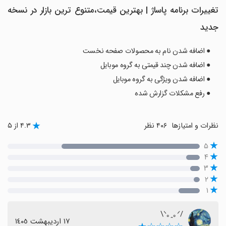
تغییرات برنامه ‏پاساژ | بهترین قیمت،متنوع ترین بازار در نسخه
جدید
● اضافه شدن نام به محصولات صفحه نخست
● اضافه شدن چند قیمتی به گروه موبایل
● اضافه شدن ویژگی به گروه موبایل
● رفع مشکلات گزارش شده
نظرات و امتیازها
۴۰۶ نظر
۴.۳ از ۵
۵
۴
۳
۲
۱
/⁠ᐠ⁠｡⁠ꞈ⁠｡⁠ᐟ⁠\
١٧ اردیبهشت ١٤٠٥