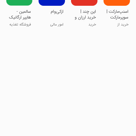
‏‏‏اسنپ‌مارکت |
این چند |
‏‏ازکی‌وام
سالمین -
سوپرمارکت
خرید ارزان و
هایپر ارگانیک
آنلاین
فروش آسان
خرید از
خرید
امور مالی
فروشگاه تغذیه
سوپرمارکت
سالم