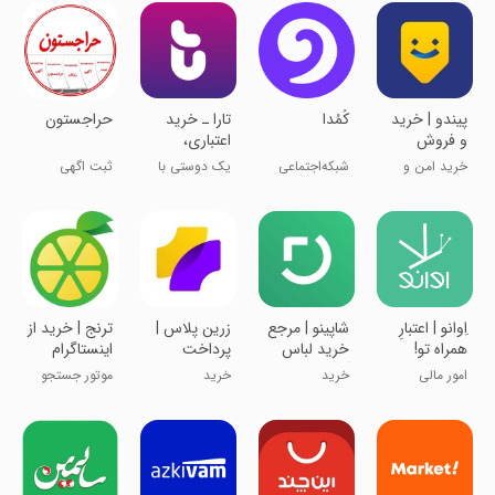
‏‏‏‏پیندو | خرید
کُمُدا
‏‏‏تارا ـ خرید
‏‏‏حراجستون
و فروش
اعتباری،
بی‌واسطه و
پرداخت
خرید امن و
شبکه‌اجتماعی
یک دوستی با
ثبت اگهی
سریع
قسطی
آسانِ کالا
خرید فروش
اعتبار
رایگان
‏‏‏‏‏‏اِوانو | اعتبارِ
‏‏‏‏‏شاپینو | مرجع
‏‏‏‏زرین پلاس |
ترنج | خرید از
همراه تو!
خرید لباس
پرداخت
اینستاگرام
آنلاین
اقساطی
امور مالی
خرید
خرید
موتور جستجو
اینستاگرام