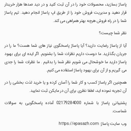
پاساژ بسازید، محصولات خود را در آن ثبت کنید و در دید صدها هزار خریدار
قرار دهید و مدیریت فروش خود را از طریق اپ پاساژ انجام دهید. تیم پاساژ
شما را در راه فروش هرچه بهتر همراهی می کند.
‏‏‏نظر شما چیست؟
‏‏‏آیا از پاساژ رضایت دارید؟ آیا پاساژ پاسخگوی نیاز های شما هست؟ ما را در
جریان بگذارید. ما دوست داریم نظرات شما را بشنویم. اگر ایده ای برای بهبود
پاساژ دارید ما خوشحال می شویم نظر شما را بدانیم . ما نظرات شما را جدی
می گیریم و از آن برای بهبود پاساژ استفاده می کنیم.
‏‏‏همچنین اگر پاساژ کسب و کار شما را آسان کرده و یا خرید لذت بخشی را در
آن تجربه نموده اید، لطفا نظری برای آن در مایکن ثبت نمایید.
‏‏‏پشتیبانی پاساژ با شماره 02179284000 آماده پاسخگویی به سوالات
شماست.
‏‏‏وب سایت پاساژ: https://epasazh.com