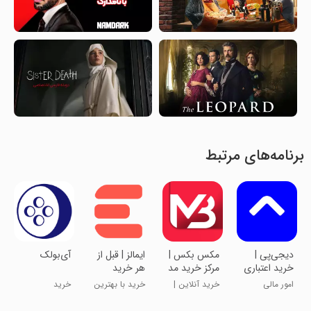
برنامه‌های مرتبط
‏‏دیجی‌پی |
مکس بکس |
‏‏‏‏‏ایمالز | قبل از
آی‌بولک
خرید اعتباری
مرکز خرید مد
هر خرید
و پرداخت
و پوشاک
امور مالی
خرید آنلاین |
خرید با بهترین
خرید
قسطی
مد و پوشاک
قیمت