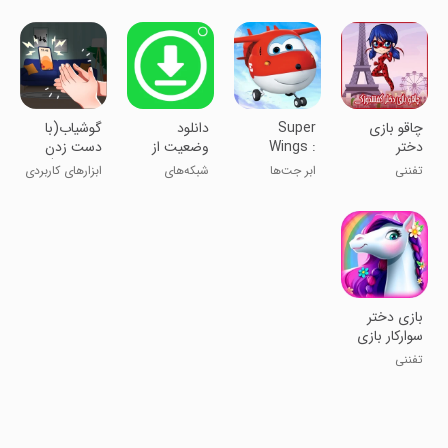
خارپشتی ۳
بعدی
چاقو بازی
Super
‏‏‏دانلود
گوشیاب(با
دختر
Wings :
وضعیت از
دست زدن
کفشدوزکی
Jett Run
واتساپ
پیدا کنید)
تفننی
ابر جت‌ها
شبکه‌های
ابزارهای کاربردی
اجتماعی
‏‏بازی دختر
سوارکار بازی
دخترانه
تفننی