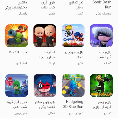
Sonic Dash
تیر اندازی
بازی گروه
ماشین
Run
دختر
شب نقاب
دخترکفشدوزکی
کفشدوزکی
بازی جدید
سونیک دش
اکشن
تفننی
رانندگی
بازی نبرد
بازی جورچین
اسکیت
‏نبرد تانک ها
گروه شب
دختر
سواری بچه
نقاب و رومئو
کفشدوزکی
رییس
کودک
فکری
کودک
استراتژی
بازی پسر
Hedgehog
‏جورچین دختر
بازی فرار گروه
گربه ای بازی
3D Blue Run
کفشدوزکی
شب نقاب
جدید
تفننی
دویدن آبی
تفننی
ماجراجویی