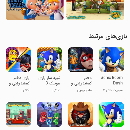
بازی‌های مرتبط
Sonic Boom
دختر
شبیه ساز بازی
‏بازی دختر
Dash
کفشدوزکی و
سونیک 3
کفشدوزکی و
زامبی ها
کودکانه
زامبی ها
سونیک دش ۲
ماجراجویی
تفننی
اکشن