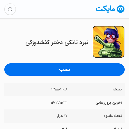
نبرد تانکی دختر کفشدوزکی
نصب
نسخه
۱۳۸۸-۱.۰.۸
آخرین بروزرسانی
۱۴۰۳/۱۱/۲۲
تعداد دانلود
۱۷ هزار