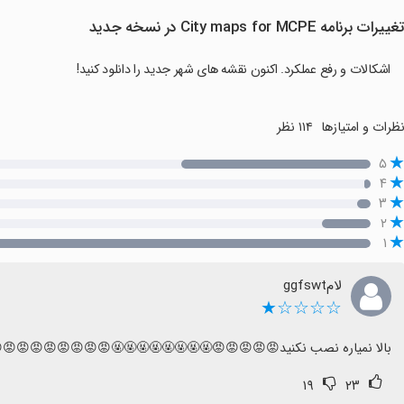
غییرات برنامه City maps for MCPE در نسخه جدید
اشکالات و رفع عملکرد. اکنون نقشه های شهر جدید را دانلود کنید!
ظرات و امتیازها
۱۱۴ نظر
۵
۴
۳
۲
۱
لامggfswt
☆☆☆☆★
بالا نمیاره نصب نکنید😡😡😡😡😡🤬🤬🤬🤬🤬🤬🤬🤬😡😡😡😡😡😡😡😡
۱۹
۲۳