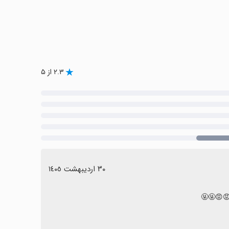
۲.۳ از ۵
٣٠ اردیبهشت ١٤٠٥
😡🤬🤬