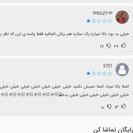
💜ROZY💜
☆☆☆☆★
خیلی بد بود بالا نمیاره یک ستاره هم براش اضافیه فقط واسه ی این که نظر
۱۷
۲۹
5721
☆☆☆☆★
خیلی خیلی خیلی خیلی خیلی خیلی بده🤮🤢👎🏻👎🏻👎🏻👎🏻👎🏻👎🏻👎
۱۰
۱۳
ایگان تماشا کن