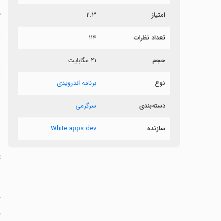
م
امتیاز
۲.۳
ن
تعداد نظرات
۱۱۴
حجم
۲۱ مگابایت
'
نوع
برنامه اندرویدی
ش
دسته‌بندی
سرگرمی
سازنده
White apps dev
ن
ت
ج