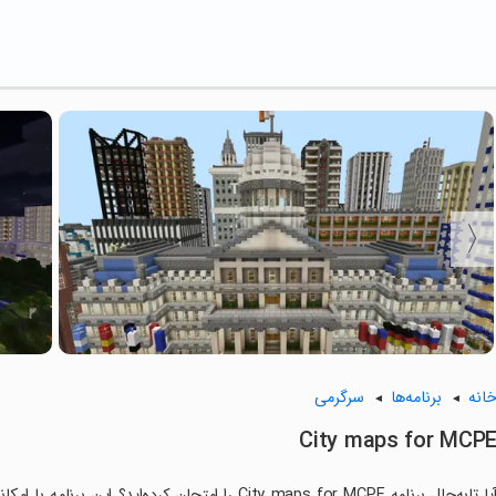
انه
برنامه‌ها
سرگرمی
City maps for MCP
آیا تابه‌حال برنامه City maps for MCPE را امتحان کر