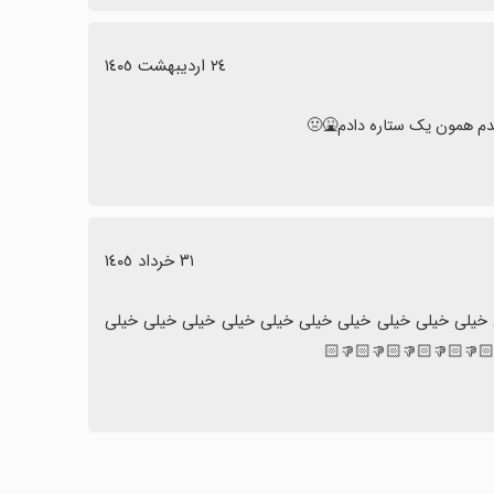
٢٤ اردیبهشت ١٤٠٥
 بدم همون یک ستاره دادم🤮🤢
٣١ خرداد ١٤٠٥
اصلا بالا نمیاد اصلا نصبش نکنید خیلی خیلی خیلی خیلی خیلی خیلی خیلی خیلی خیلی خیلی خیلی خیلی خیلی خیلی خیلی خیلی خیلی 
🏻👎🏻👎🏻👎🏻👎🏻👎🏻