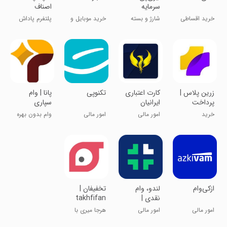
سرمایه
اصناف
گذاری، وام و
خرید اقساطی
شارژ و بسته
خرید موبایل و
پلتفرم پاداش
اعتبار
کالا و خدمات
اینترنت
تبلت
نقدی خرید
‏‏‏‏زرین پلاس |
کارت اعتباری
‏‏تکنوپی
پانا | وام
پرداخت
ایرانیان
سپاری
اقساطی
چرخشی
خرید
امور مالی
امور مالی
وام بدون بهره
گروهی
‏‏ازکی‌وام
‏‏لندو، وام
تخفیفان |
نقدی |
takhfifan
Lendo
امور مالی
امور مالی
هرجا میری با
تخفیف برو