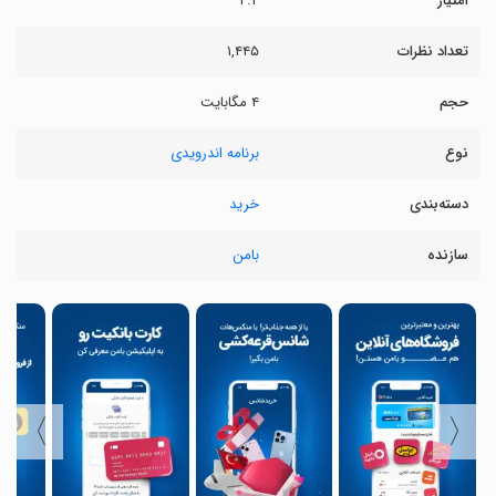
امتیاز
۴.۲
تعداد نظرات
۱,۴۴۵
حجم
۴ مگابایت
نوع
برنامه اندرویدی
دسته‌بندی
خرید
سازنده
بامن
〉
〈