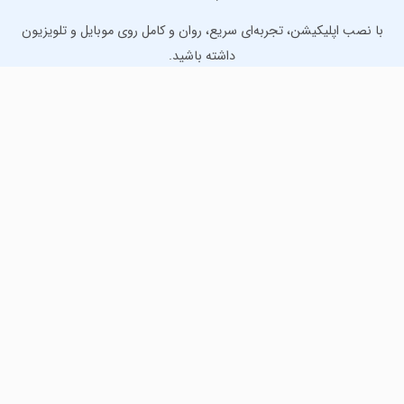
با نصب اپلیکیشن، تجربه‌ای سریع، روان و کامل روی موبایل و تلویزیون
داشته باشید.
دانلود نسخه موبایل
دانلود نسخه تلویزیون TV
لذت دانلود جدیدترین بازی‌ها و بهترین برنامه‌های اندروید از
مایکت!
دانلود جدیدترین بازی‌های اندروید برای اوقات فراغت و دریافت
بهترین برنامه‌های کاربردی برای انجام انواع فعالیت‌های روزانه. لینک
مستقیم، رایگان و سریع، تست شده و امن با نصب خودکار دیتا‍.