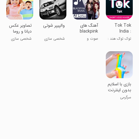
Tok Tok
آهنگ های
والپیپر شوتی
تصاویر عکس
India :
blackpink
دیانا و روما
Short Video
بلک پینک
توک توک هند :
صوت و
شخصی سازی
شخصی سازی
Maker &
سازنده و
موسیقی
Sharing
اشتراک‌گذار
App
ویدیوهای کوتاه
بازی با اسلایم
بدون اینترنت
سرگرمی