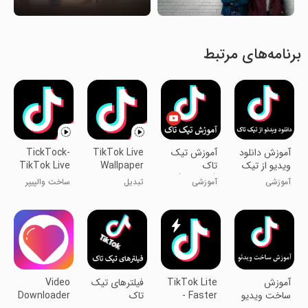
برنامه‌های مرتبط
آموزش دانلود
آموزش تیک
TikTok Live
TickTock-
ویدیو از تیک
تاک
Wallpaper
TikTok Live
تاک
(ویدئویی)
Wallpaper
آموزشی
آموزشی
تبدیل
ساخت والپیپر
ویدیوهای تیک
تیک تاک
تاک به تصویر
پس‌‌زمینه
آموزش
TikTok Lite
‏فیلترهای تیک
Video
ساخت ویدیو
- Faster
تاک
Downloader