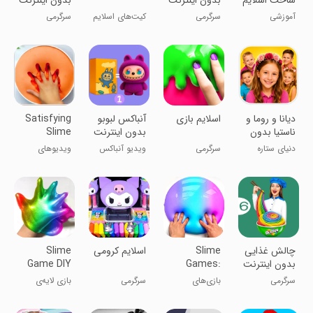
ساخت اسلایم
بدون اینترنت
بدون اینترنت
1
9
آموزشی
سرگرمی
کیت‌های اسلایم
سرگرمی
‏دیانا و روما و
اسلایم بازی
‏آنباکس لبوبو
Satisfying
ناستیا بدون
بدون اینترنت
Slime
اینترنت
1
Videos
دنیای ستاره
سرگرمی
ویدیو آنباکس
ویدیوهای
های کوچولو
عروسک لبوبو
اسلایم
رضایت‌بخش
‏‏‏چالش غذایی
Slime
‏اسلایم کرومی
Slime
بدون اینترنت
Games:
Game DIY
Slime
Slime
6
سرگرمی
بازی‌های
سرگرمی
بازی لایه‌ی
Simulator
Simulator
اسلایم: شبیه‌ساز
چسبناکی -
اسلایم
شبیه‌ساز لایه