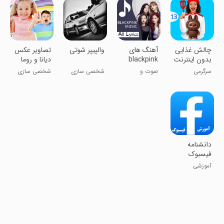
‏‏چالش غذایی
آهنگ های
والپیپر شوتی
تصاویر عکس
بدون اینترنت
blackpink
دیانا و روما
13
بلک پینک
سرگرمی
صوت و
شخصی سازی
شخصی سازی
موسیقی
دانشنامه
فیسبوک
آموزشی