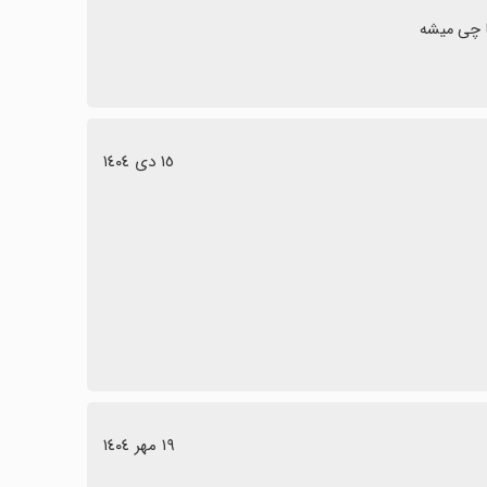
ا چی میشه
١٥ دی ١٤٠٤
١٩ مهر ١٤٠٤