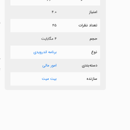
ش
امتیاز
۴.۰
و
تعداد نظرات
۴۵
•
حجم
۴ مگابایت
‏ب
نوع
برنامه اندرویدی
دسته‌بندی
امور مالی
ی
سازنده
بیت میت