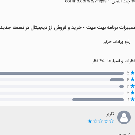
💬 چت آنلاین: goftino.com/c/vHg5sP
غییرات برنامه بیت میت - خرید و فروش ارز دیجیتال در نسخه جدید
رفع ایرادات جزئی
ظرات و امتیازها
۴۵ نظر
۵
۴
۳
۲
۱
کاربر
☆☆☆☆★