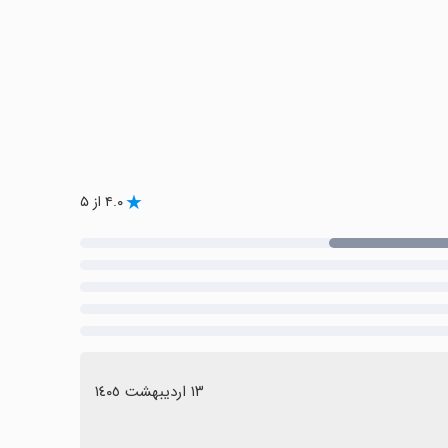
۴.۰ از ۵
١٣ اردیبهشت ١٤٠٥