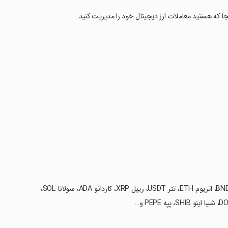
ا که هستید معاملات ارز دیجیتال خود را مدیریت کنید.
‏• خرید و فروش سریع انواع ارزهای دیجیتال مانند: بیت‌کوین BTC، بایننس کوین BNB، اتریوم ETH، تتر USDT، ریپل XRP، کاردانو ADA، سولانا SOL،