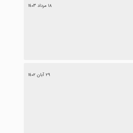
١٨ مرداد ١٤٠٣
٢٩ آبان ١٤٠٢