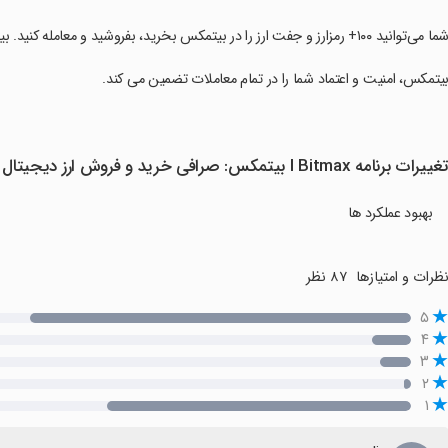
ما می‌توانید ١٠٠+ رمزارز و جفت ارز را در بیتمکس بخرید، بفروشید و معامله کنید. بیتمکس، ساده اما حرفه‌ای!
بیتمکس، امنیت و اعتماد شما را در تمام معاملات تضمین می کند.
غییرات برنامه I Bitmax بیتمکس: صرافی خرید و فروش ارز دیجیتال در نسخه جدید
بهبود عملکرد ها
ظرات و امتیازها
۸۷ نظر
۵
۴
۳
۲
۱