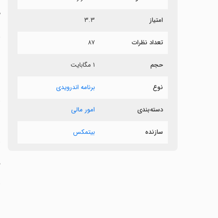
م
امتیاز
۳.۳
ب
تعداد نظرات
۸۷
ص
حجم
۱ مگابایت
‏
نوع
برنامه اندرویدی
‏
دسته‌بندی
امور مالی
‏
سازنده
بیتمکس
‏
‏
‏
‏