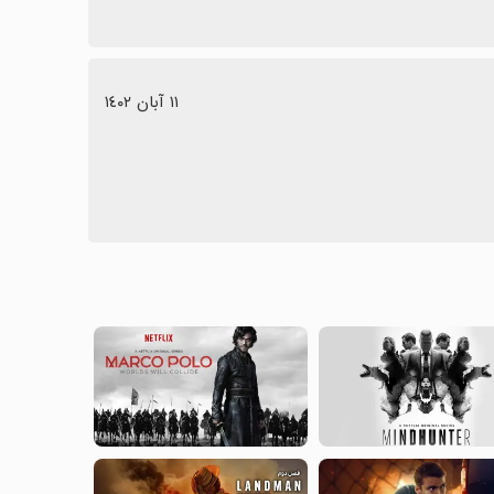
١١ آبان ١٤٠٢