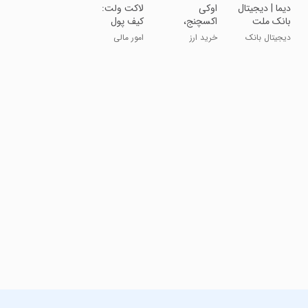
‏‏‏‏‏دیما | دیجیتال
‏‏‏اوکی
لاکت‌ ولت:
بانک ملت
اکسچنج،
کیف پول
ایران
خرید ارز
رمزارزی
دیجیتال بانک
خرید ارز
امور مالی
دیجیتال
ملت ایران
دیجیتال