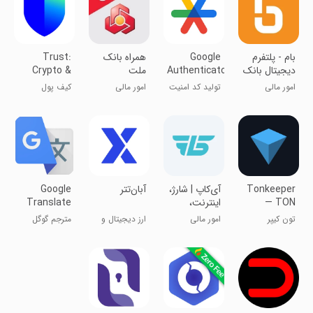
بام - پلتفرم
Google
همراه بانک
Trust:
دیجیتال بانک
Authenticator
ملت
Crypto &
ملی ایران
Bitcoin
امور مالی
تولید کد امنیت
امور مالی
کیف پول
Wallet
گوگل
تراست والت
Tonkeeper
‏‏‏‏‏‏‏آی‌کاپ | شارژ،
‏‏‏‏‏‏‏‏‏‏آبان‌تتر
Google
— TON
اینترنت،
Translate
Wallet
کارت‌به‌کارت،
تون کیپر
امور مالی
ارز دیجیتال و
مترجم گوگل
قبوض
سرمایه‌گذاری