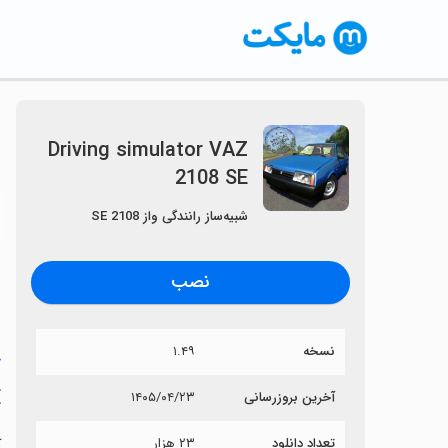
Driving simulator VAZ
2108 SE
〈
شبیه‌ساز رانندگی واز 2108 SE
نصب
نسخه
۱.۴۹
خ
E
آخرین بروزرسانی
۱۴۰۵/۰۴/۲۳
تعداد دانلود
۲۳ هزار
آی