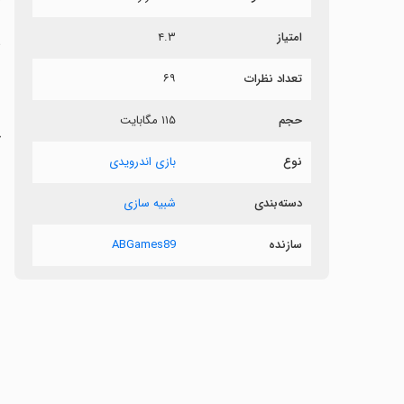
امتیاز
۴.۳
ش
تعداد نظرات
۶۹
ر
حجم
۱۱۵ مگابایت
چ
نوع
بازی اندرویدی
دسته‌بندی
شبیه سازی
سازنده
ABGames89
‏