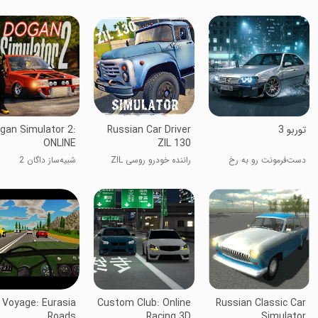
‏‏توربو 3
Russian Car Driver
gan Simulator 2:
ONLINE
ZIL 130
دست‌فرمونت رو به رخ
راننده خودرو روسی ZIL
شبیه‌ساز داگان 2
بکش!
130
Voyage: Eurasia
Custom Club: Online
Russian Classic Car
Roads
Racing 3D
Simulator