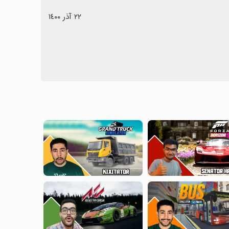
٢٢ آذر ١٤٠٠