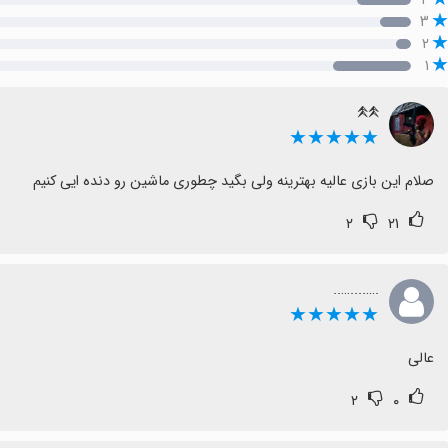
۳
۲
۱
𖤹𖤹
★★★★★
صلام این بازی عالیه بهترینه ولی بگید چطوری ماشین رو دنده ایی کنیم
۲
۲۱
.…....…..
★★★★★
عالی
۲
۰