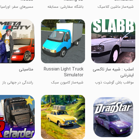
شبیه‌ساز ماشین کلاسیک
باشگاه سفارشی: مسابقه
مسیرهای سفر: اوراسیا
روسی
آنلاین ۳D
‏‏اسلب : شبیه ساز تاکسی
Russian Light Truck
متاسیتی
اینترنتی
Simulator
مواظب باش گوشیت ذوب
شبیه‌ساز کامیون سبک
رانندگی در جهانی باز
نشه
روسی