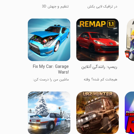
در ترافیک لایی بکش
تنظیم و جهش 3D
‏‏‏‏‏‏ریمپ: رانندگی آنلاین
Fix My Car: Garage
Wars!
هیجانت کم شده؟ وقته
ماشین من را درست کن:
ریمپه!
جنگ گاراژها!