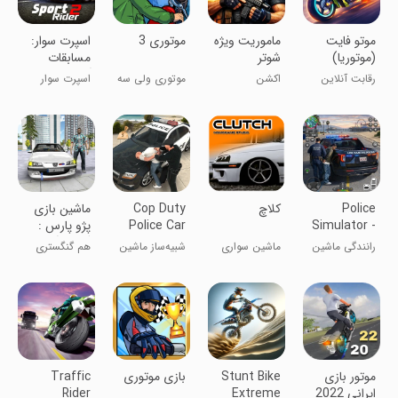
‏‏‏موتو فایت
‏‏ماموریت ویژه
‏‏موتوری 3
‏‏اسپرت سوار:
(موتوریا)
شوتر
مسابقات
آنلاین
رقابت آنلاین
اکشن
موتوری ولی سه
اسپرت سوار
موتورسواری
بعدی!
باش!
Police
کلاچ
Cop Duty
ماشین بازی
Simulator -
Police Car
پژو پارس :
Police
Simulator
گشت آزاد
رانندگی ماشین
ماشین سواری
شبیه‌ساز ماشین
هم گنگستری
Game
پلیس شهر ۳
چند نفره
پلیس
هم ماشین بازی
بعدی
!
‏موتور بازی
Stunt Bike
بازی موتوری
Traffic
ایرانی 2022
Extreme
Rider