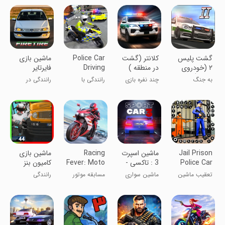
‏‏‏‏گشت پلیس
‏‏‏‏‏کلانتر (گشت
Police Car
‏‏‏‏‏‏‏‏‏‏‏‏‏ماشین بازی
٢ (خودروی
در منطقه )
Driving
‏‏‏‏‏‏‏فایرتایر
پلیس)
Motorbike
به جنگ
چند نفره بازی
رانندگی با
رانندگی در
خلافکاران برو!
کن
ماشین و موتور
تهران
پلیس
Jail Prison
‏‏‏‏‏ماشین اسپرت
Racing
‏ماشین بازی
Police Car
3 : تاکسی -
Fever: Moto
کامیون بنز
Chase
پلیس
مایلر
تعقیب ماشین
ماشین سواری
مسابقه موتور
رانندگی
پلیس در زندان
چند نفره
سواری