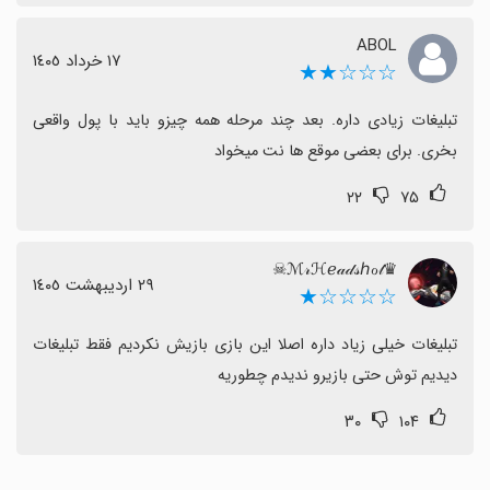
ABOL
١٧ خرداد ١٤٠٥
☆☆☆★★
تبلیغات زیادی داره. بعد چند مرحله همه چیزو باید با پول واقعی 
بخری. برای بعضی موقع ها نت میخواد
۲۲
۷۵
♛ℳ𝓇ℋℯ𝒶𝒹𝓈ℎℴ𝓉☠
٢٩ اردیبهشت ١٤٠٥
☆☆☆☆★
تبلیغات خیلی زیاد داره اصلا این بازی بازیش نکردیم فقط تبلیغات 
دیدیم توش حتی بازیرو ندیدم چطوریه
۳۰
۱۰۴