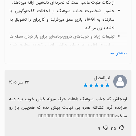
از نکات مثبت غالب است که تجربه‌ای دلنشین ارائه می‌دهد.
حضور شخصیت جناب سرهنگ و لحظات گفت‌وگویی با
سازنده به 분위ه بازی عمق می‌فزاید و کاربران را تشویق به
ادامه بازی می‌کند.
تبلیغات زیاد و خریدهای درون‌برنامه‌ای برای باز کردن سطح‌ها
و آیتم‌ها اغلب به عنوان چالش اصلی تجربه مطرح شده
بیشتر
است.
برخی کاربران به نیاز به اینترنت مداوم و یا مشکلات پرداخت
برای دسترسی به محتوا اشاره کرده‌اند که ممکن است کاربر را
ابوالفضل
محدود کند.
٢٢ تیر ١٤٠٥
★★★★★
با وجود این محدودیت‌ها، بازی ارزش تجربه را دارد و بهبود
تبلیغات یا ارائه گزینه حذف تبلیغات می‌تواند تجربه بهتری
اونجاش که جناب سرهنگ باهات حرف میزنه خیلی خوب بود دمه 
بسازد.
سازنده گرم انشاالله عمره بی نهایت بهش بده که همچین باز رو 
پیشنهاد می‌شود محتوا و قابلیت‌های آنلاین بیشتر، تعادل
ساخت👍🏻👍🏻👍🏻👍🏻👍🏻👍🏻👍🏻👍🏻👍🏻👍🏻👍🏻👍🏻👍🏻👍🏻
سختی مراحل و امکان دسترسی آسان‌تر بدون پرداخت اضافه
۹
۳۵
به تجربه کلی کمک کند.