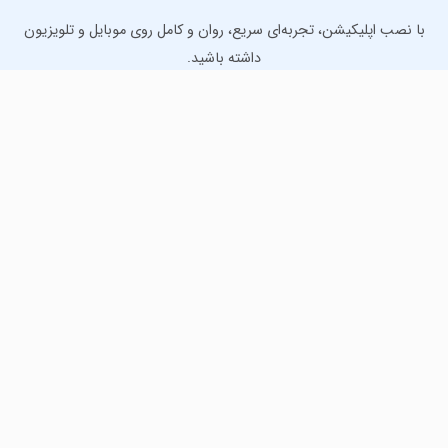
با نصب اپلیکیشن، تجربه‌ای سریع، روان و کامل روی موبایل و تلویزیون
داشته باشید.
دانلود نسخه موبایل
دانلود نسخه تلویزیون TV
لذت دانلود جدیدترین بازی‌ها و بهترین برنامه‌های اندروید از
مایکت!
دانلود جدیدترین بازی‌های اندروید برای اوقات فراغت و دریافت
بهترین برنامه‌های کاربردی برای انجام انواع فعالیت‌های روزانه. لینک
مستقیم، رایگان و سریع، تست شده و امن با نصب خودکار دیتا‍.