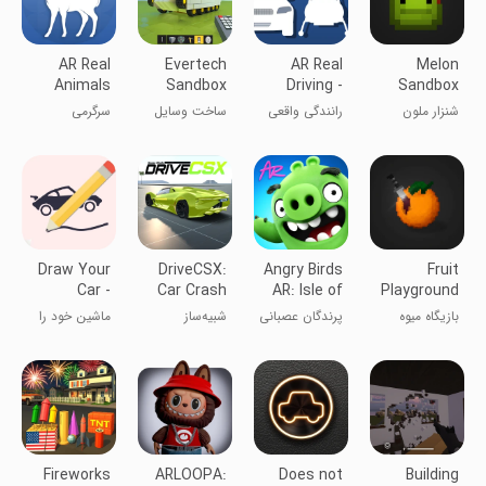
AR Real
Evertech
AR Real
Melon
Animals
Sandbox
Driving -
Sandbox
Augmented
شنزار ملون
رانندگی واقعی
ساخت وسایل
سرگرمی
Reality Car
AR - شبیه‌ساز
نقلیه
Simulator
خودرو واقعیت
افزوده
Draw Your
DriveCSX:
Angry Birds
Fruit
Car -
Car Crash
AR: Isle of
Playground
Create Own
Simulator
Pigs
بازیگاه میوه
پرندگان عصبانی
شبیه‌ساز
ماشین خود را
Car
AR: جزیره
تصادف خودرو
بکشید -
خوک‌ها
DriveCSX
خودروی
شخصی‌سازی
شده
Fireworks
ARLOOPA:
Does not
Building