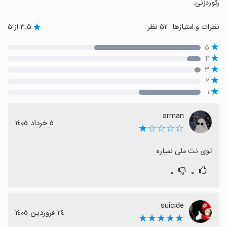
رکوردزنی.
نظرات و امتیازها
۵۲ نظر
۳.۵ از ۵
۵
۴
۳
۲
۱
arman
٥ خرداد ١٤٠٥
☆☆☆☆★
توی نت ملی نمیاره
۰
۰
suicide
٢٤ فروردین ١٤٠٥
★★★★★