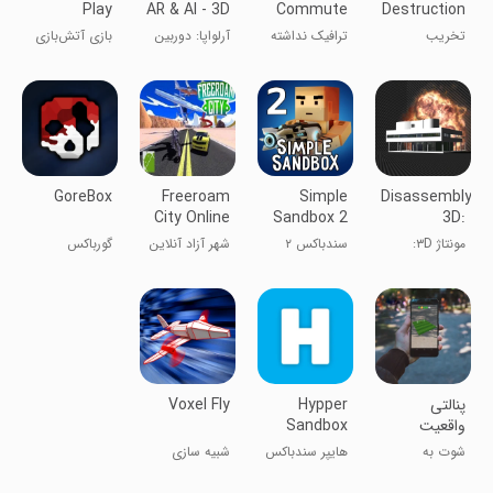
Play
AR & AI - 3D
Commute
Destruction
Camera
تخریب
ترافیک نداشته
آرلواپا: دوربین
بازی آتش‌بازی
ساختمان
باشید
AR اسکنر 3D
GoreBox
Freeroam
Simple
Disassembly
City Online
Sandbox 2
3D:
Demolition
مونتاژ ۳D:
سندباکس ۲
شهر آزاد آنلاین
گورباکس
تخریب
پنالتی
Hypper
Voxel Fly
واقعیت
Sandbox
افزوده
شوت به
هایپر سندباکس
شبیه سازی
دروازه‌بان