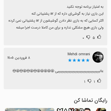
ولی بازی هیچ مشکلی نداره و برای من کاملا درست اجرا میشه
۰
۵
Mehdi omrani
٨ فروردین ١٤٠٥
★★★★★
عالیییییییییییییییییییییییییییییییی 🤩🤩🤩🤩🤩😍🤩😍🤩😍🤩😍
۱
۱
رایگان تماشا کن