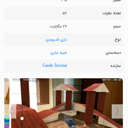
امتیاز
۳.۵
تعداد نظرات
۵۲
حجم
۲۷ مگابایت
نوع
بازی اندرویدی
دسته‌بندی
شبیه سازی
سازنده
Čeněk Štrichel
〉
〈