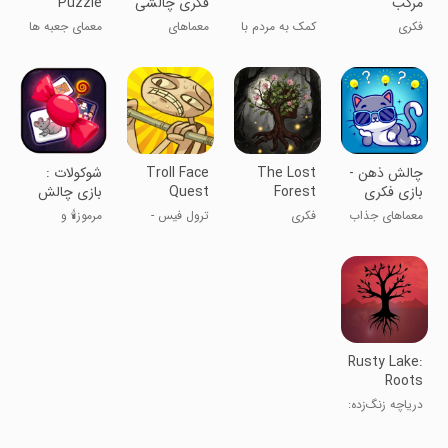
مرکب
فکری چالشی
Puzzle
و سخت
فکری
کمک به مردم با
معماهای
معمای جعبه ها
نقاشی
سخت، متفاوت
فکر کن
چالش ذهن -
The Lost
Troll Face
‏‏‏شوکولات :
بازی فکری
Forest
Quest
بازی چالش
جدید
Puzzle
Sports
انحرافی
معماهای جذاب
فکری
ترول فیس -
مرموز🕯 و
Puzzle
رو حل کن
معماهای ورزشی
اسرارآمیز💡
Rusty Lake:
Roots
دریاچه زنگ‌زده:
ریشه‌ها