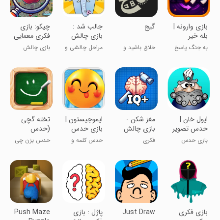
‏بازی وارونه |
‏گیج
جالب شد :
‏‏‏‏چیکو: بازی
بله خیر
بازی چالش
فکری معمایی
معکوس
فکری
به جنگ پاسخ
خلاق باشید و
مراحل چالشی و
بازی چالش
های درست برو!
متمرکز
خلاقانه
فکری و معمایی
ایول خان |
مغز شکن -
ایموجیستون |
‏‏‏‏‏‏تخته گچی
حدس تصویر
بازی چالش
بازی حدس
(حدس
هوش
ایموجی
نقاشی
بازی حدس
فکری
حدس کلمه و
حدس بزن چی
گروهی)
تصویر جدید
کلماتیک
میکشه !
‏‏بازی فکری
Just Draw
پاژل : بازی
Push Maze