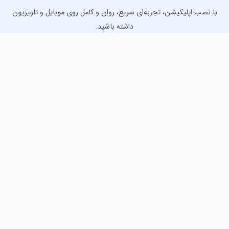
با نصب اپلیکیشن، تجربه‌ای سریع، روان و کامل روی موبایل و تلویزیون
داشته باشید.
دانلود نسخه موبایل
دانلود نسخه تلویزیون TV
لذت دانلود جدیدترین بازی‌ها و بهترین برنامه‌های اندروید از
مایکت!
دانلود جدیدترین بازی‌های اندروید برای اوقات فراغت و دریافت
بهترین برنامه‌های کاربردی برای انجام انواع فعالیت‌های روزانه. لینک
مستقیم، رایگان و سریع، تست شده و امن با نصب خودکار دیتا‍.