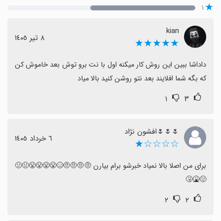
۱
kian
٨ تیر ١٤٠٥
★★★★★
داداشا ببین این روش کار میکنه اول با نت برو توش بعد خاموش کن 
که بگه شما افلایند بعد نتو روشن کنید بالا میاد
۱
۳
🌷🌷🌷افشون نژاد
٦ خرداد ١٤٠٥
☆☆☆☆★
برای من اصلا بالا نمیاد خبرشو برام بیارن 🤨🤨🤨🤨😥😤😤😤😤🤢🤢
🤢🤮🤧
۲
۲