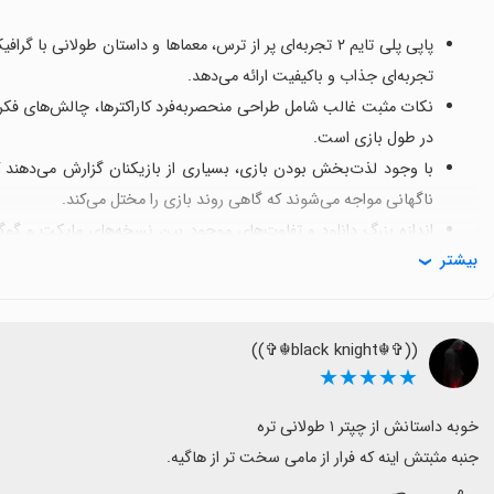
پاپی پلی تایم ۲ تجربه‌ای پر از ترس، معماها و داستان طولا
تجربه‌ای جذاب و باکیفیت ارائه می‌دهد.
نکات مثبت غالب شامل طراحی منحصربه‌فرد کاراکترها، چالش‌های فک
در طول بازی است.
با وجود لذت‌بخش بودن بازی، بسیاری از بازیکنان گزارش می‌دهند ک
ناگهانی مواجه می‌شوند که گاهی روند بازی را مختل می‌کند.
اندازه بزرگ دانلود و تفاوت‌های موجود بین نسخه‌های مایکت و گوگل 
بیشتر
دسترسی به نسخه کامل هدایت به منابع دیگر بکشاند.
اگر دنبال تجربه ترسناک معمایی با چالش هستید، این بازی ارزش نص
توجهی بهتر کند.
((✞☬black knight☬✞))
★★★★★
تجربه‌ای پایدارتر و کامل‌تر فراهم شود.
جنبه مثبتش اینه که فرار از مامی سخت تر از هاگیه.