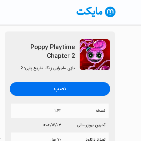
Poppy Playtime
Chapter 2
〈
بازی ماجرایی زنگ تفریح پاپی: 2
نصب
نسخه
۱.۴۲
خ
2
آخرین بروزرسانی
۱۴۰۴/۱۲/۰۳
تعداد دانلود
۷۰ هزار
آی