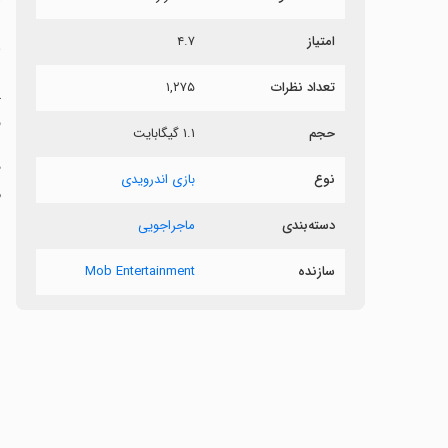
امتیاز
۴.۷
ب
تعداد نظرات
۱,۲۷۵
ف
حجم
۱.۱ گیگابایت
‏
نوع
بازی اندرویدی
م
دسته‌بندی
ماجراجویی
سازنده
Mob Entertainment