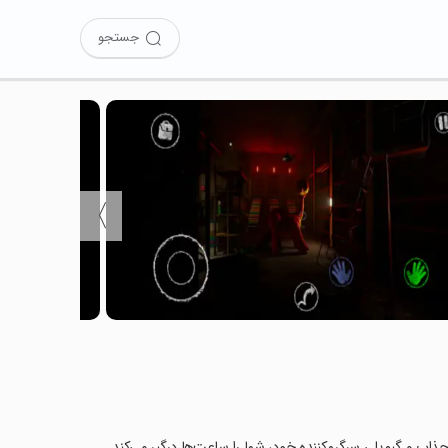
جستجو
〉