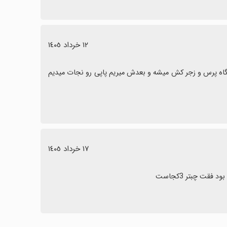
١٢ خرداد ١٤٠٥
صادقانه بگم خیلی باحال بود عاشق آخرش هستم که عنکبوته میفته توی دستگاه پرس و زجر کش میشه و بعدش میریم پاپی رو نجات میدیم 
١٧ خرداد ١٤٠٥
قت چبتر 3کجاست