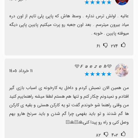
★★★★★
عالیه . اولش ترس نداره . وسط هاش که پاپی پلی تایم از اون دره 
میاد بیرون میترسم . بعد اون جعبه رو پرت میکنیم پایین پاپی دیگه 
میوفته پایین . خوبه .
۶۱
۲۷۴
🩵𝑭𝒂𝒆𝒛𝒆𝒉🩵
١١ خرداد ١٤٠٥
★★★★★
من همین الان نصبش کردم و داخل یه کارخونه ی اسباب بازی گیر 
افتادم و نمیدونم چکار کنم و تنها هم هستم لطفا میشه راهنماییم کنید 
من وقتی راهنما شو خوندم گفت تو یه کارکن هستی و بقیه ی کارکن 
ها گم شدند و تو باید بفهمی چرا گم شدن و باید سرنخ هارو بهم 
وصل کنی و راه رو پیدا کنی🙏🏻🙏🏻
۸۲
۴۰۲