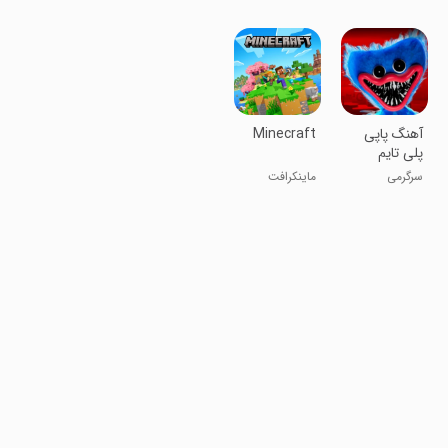
MOB
فردی
پاپی
‏‏آهنگ پاپی
Minecraft
پلی تایم
سرگرمی
ماینکرافت