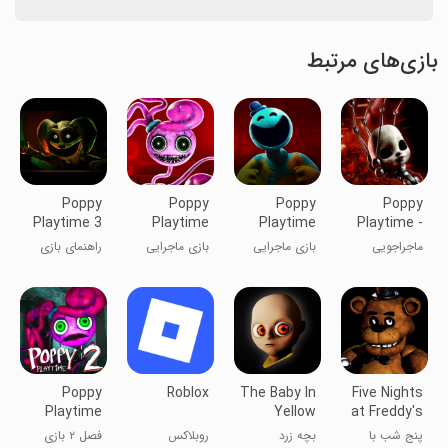
بازی‌های مرتبط
Poppy
Poppy
Poppy
Poppy
Playtime 3
Playtime
Playtime
Playtime -
Guide
Chapter 2
Chapter 4
Chapter 5
ماجراجویی
بازی ماجرایی
بازی ماجرایی
راهنمای بازی
زنگ تفریح
زنگ تفریح
پاپی
پاپی: 4
پاپی: 2
Poppy
Roblox
The Baby In
Five Nights
Playtime
Yellow
at Freddy's
Chapter 2
پنج شب با
بچه زرد
روبلاکس
فصل ۲ بازی