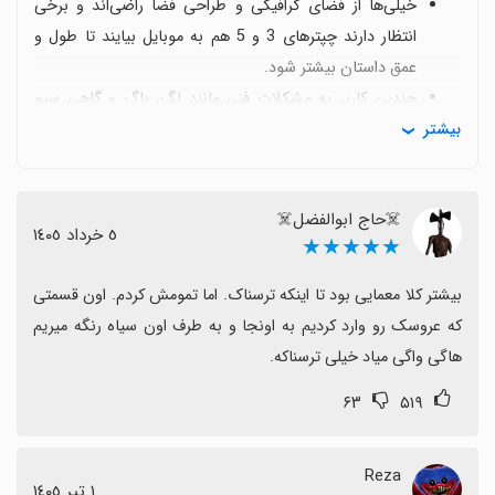
خیلی‌ها از فضای گرافیکی و طراحی فضا راضی‌اند و برخی
انتظار دارند چپترهای 3 و 5 هم به موبایل بیایند تا طول و
عمق داستان بیشتر شود.
چندین کاربر به مشکلات فنی مانند لگ، باگ و گاهی سیو
بیشتر
نشدن مرحله‌ها اشاره کرده‌اند که این موارد را می‌توان به
عنوان محدودیت‌های موقتی و قابل بهبود دانست.
برخی نظرات درباره تفاوت نسخه موبایل با PC و نیاز به
☠️حاج ابوالفضل☠️
انتشار فصل‌های بعدی روی پلتفرم‌های موبایل یا فراهم بودن
٥ خرداد ١٤٠٥
★★★★★
دانلودهای معتبر صحبت می‌کنند.
به طور کلی بازی با فضاسازی ترسناک و معمایی، طرفداران
بیشتر کلا معمایی بود تا اینکه ترسناک. اما تمومش کردم. اون قسمتی 
زیادی دارد و با بهبود پایداری فنی و ارائه محتوای بیشتر روی
که عروسک رو وارد کردیم به اونجا و به طرف اون سیاه رنگه میریم 
موبایل می‌تواند تجربه بهتری ارائه دهد.
هاگی واگی میاد خیلی ترسناکه.
۶۳
۵۱۹
Reza
١ تیر ١٤٠٥