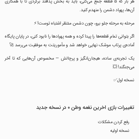
‏‏هر بار که ۵ قطعه جمع می‌کنی، باید به بخش پدافند برگردی تا با همکاری
آن‌ها، پهپاد دشمن را منهدم کنید.
‏‏مرحله به مرحله جلو برو، چون دشمن منتظر اشتباه توست! ⚡
‏‏اگر بتوانی تمام قطعه‌ها را پیدا کرده و همه پهپادها را نابود کنی، در پایان پایگاه
آماده‌ی پرتاب موشک نهایی خواهد شد و مأموریتت به موفقیت می‌رسد 🚀
‏‏یک تجربه‌ی ساده، هیجان‌انگیز و پرچالش — مخصوص آن‌هایی که تا آخر
می‌جنگند! 💥
‏نسخه اول✅
تغییرات بازی ‏‏اخرین نغمه وطن ۰ در نسخه جدید
رفع کردن مشکلات
نسخه اولیه