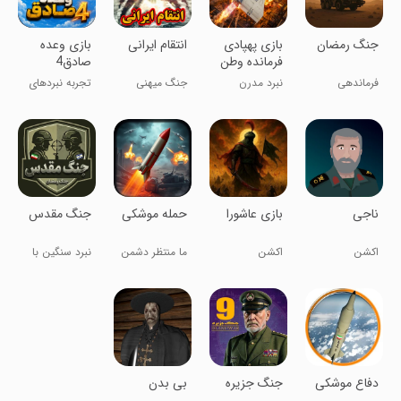
‏‏جنگ رمضان
‏‏‏‏‏‏بازی پهپادی
‏انتقام ایرانی
‏‏‏بازی وعده
فرمانده وطن
صادق4
فرماندهی
نبرد مدرن
جنگ میهنی
تجربه نبردهای
پدافند
هوایی
سوم
جذاب و
حماسی
‏ناجی
‏‏بازی عاشورا
‏‏‏‏‏‏‏حمله موشکی
‏‏‏‏‏‏‏جنگ مقدس
اکشن
اکشن
ما منتظر دشمن
نبرد سنگین با
نمی‌شیم
گرافیک کنسول
‏دفاع موشکی
‏‏‏‏‏جنگ جزیره
‏‏‏‏‏‏بی بدن