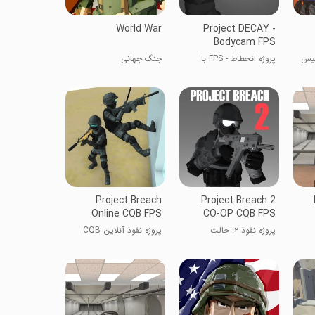
World War
Project DECAY -
Bodycam FPS
دالت ۳: پلیس
پروژه انحطاط - FPS با
جنگ جهانی
دوربین بدن
Project Breach
Project Breach 2
Online CQB FPS
CO-OP CQB FPS
پروژه نفوذ ۲: حالت
پروژه نفوذ آنلاین CQB
همکاری CQB FPS
FPS