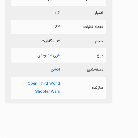
س
امتیاز
۲.۶
س
تعداد نظرات
۶۳
حجم
۱۱۷ مگابایت
ی
ب
نوع
بازی اندرویدی
ی
دسته‌بندی
اکشن
ش
ب
Open Third World
سازنده
Shooter Wars
ک
ج
و
خ