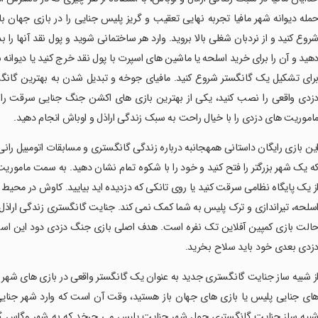
مله دیوانه شهر مافیا تجربه نهایی تعقیب و گریز پلیس جنایی را در بازی جهان ب
روع کنید و از نردبان شغلی بالا بروید. وارد هر ساختمانی شوید و پول نقد آنها را بد
هید و آن را برای خرید اسلحه یا ماشین های اسپرت با پول نقد خرج کنید یا دیوانه ش
رای تشکیل یک گانگستر شروع کنید. مافیای جوخه و تبدیل شدن به بهترین گانگست
زدی واقعی را نصب کنید، یکی از بهترین بازی های اکشن جنگ جنایی سرقت را ب
اموریت های دزدی را با خیال راحت به سبک زندگی اراذل و اوباش انجام دهید.
این بازی رایگان داستانی همهجانبه درباره زندگی گانگستری و مسابقات اتومبیل 
ه یک شهر بزرگتر را فتح کنید و خود را با شکوه تمام نشان دهید. به سمت ماموری
ز یک پایگاه نظامی سرقت کنید یا روی تانکی که دزدیده اید بیایید. کاوش در محیط
سلحه، تیراندازی و ترک پلیس به شما کمک نمی کند. جنایت گانگستری زندگی اراذل و 
الت بازی کمپین آفلاین تک نفره است. هدف اصلی بازی جنگ دزدی دود این است ک
زدی بعدی خود باید سلاح بخرید.
از شبیه ساز جنایت گانگستری جدید به عنوان یک گانگستر واقعی در بازی های شهر 
ای جنایی پلیس یا بازی های جهان باز هستید، وقت آن است که وارد شهر جنای
بیه ساز جنایت گانگستری حول شهر جنایت پلیس می چرخد ​​که به شهر وگاس گان