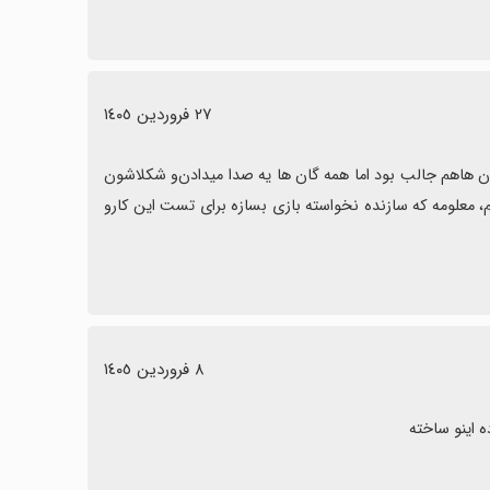
٢٧ فروردین ١٤٠٥
اصلا معلومه نسخه تستیه اصلی نیست، گان هاش متفاوت بود و برداشتن اون هاهم جالب بود اما همه گان ها یه صدا میدادن‌و شکلاشون 
یکی بود. یک ستاره اضاف دادم که اگر اپدیت اومد و جالب بود ۵ ستارش کنم، معلومه که سازنده نخواسته بازی بسازه برای تست این کارو 
٨ فروردین ١٤٠٥
ه اینو ساخته