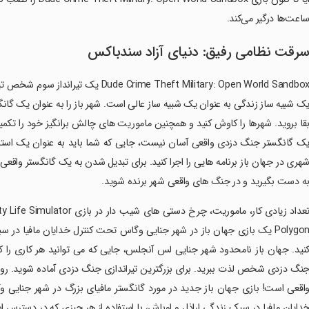
اعت‌ها درگیر می‌کند.
رقت نظامی رفیق: دنیای آزاد سندباکس
e Theft Military: Open World Sandbox
ک شبیه ساز زندگی به عنوان یک شبیه ساز عالی است. شهر باز را به عنوان یک گانگس
قا بروید. شهرها را کاوش کنید و همچنین ماموریت های چالش برانگیز خود را تکم
ک گانگستر جنگ دزدی واقعی آسان نیست، جایی که شما باید به عنوان یک استا
هری در جهان باز برنامه هایی را اجرا کنید. برای تبدیل شدن به یک گانگستر واقعی 
ه دست بگیرید و در جنگ های واقعی شهر برنده شوید.
Polygon یک بازی جهان باز در شهر جنایی وگاس تحت کنترل خدایان مافیا در
نید. جهان باز نامحدود شهر جنایی لس آنجلس، جایی که می توانید هر کاری را 
نگ دزدی شخص لذت ببرید. برای بزرگترین تیراندازی جنگ دزدی آماده شوید. رو
اقعی است! بازی جهان باز جدید در مورد گانگستر مافیای بزرگ در شهر جنایی
دایان مافیا در سبک زندگی اراذل و اوباش، با استفاده از هر چیزی که در دسترس 