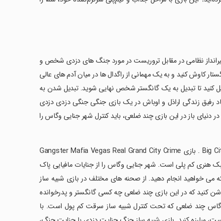
Dude Crim یک تیرانداز سوم شخص تیرانداز نظامی در مقابل تروریست در مورد جنگ های دزدی شخص و
تار کاوش کنید و به یک مهمانی از راگدال ها در میان آدم های عالی
یل کنید تا تبدیل به یک گانگستر شخص نهایی شوید. تبدیل شدن به
د رفیق زندگی اراذل و اوباش در یک بازی جنگی جنگی دزدی دزدی
در دنیای باز در این بازی چند ضلعی، باید کنترل شهر جنایی وگاس را
‏تعداد زیادی کار، ماموریت، چرخ دستی های شیب دار در بازی Big City Life Simulator . بازی Gangster Mafia Vegas Real Grand City Crime
 سبک هنری کم پلی است. شهر جنایی وگاس را از جنایات مافیایی پاک
که می خواهید انجام دهید. از صحنه های مختلف در بازی شبیه ساز
شن کنید که در این بازی چند ضلعی چه کسی گانگستر و پدرخوانده
 وگاس چند ضلعی که تحت کنترل شبیه ساز سرقت کم پول است. با
است، مبارزه کنید. بازی شبیه ساز جنگ جنایت دزدی یا جنایت جنگ،