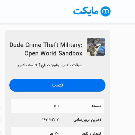
Dude Crime Theft Military:
Open World Sandbox
〈
سرقت نظامی رفیق: دنیای آزاد سندباکس
نصب
نسخه
۵.۱
خ
x
آخرین بروزرسانی
۱۴۰۱/۰۲/۱۷
تعداد دانلود
۷۰ هزار