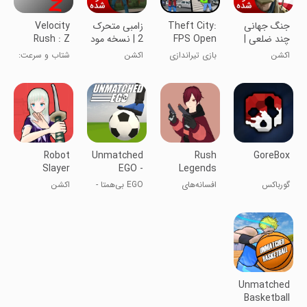
جنگ جهانی
Theft City:
زامبی متحرک
Velocity
چند ضلعی |
FPS Open
2 | نسخه مود
Rush : Z
نسخه مود
World
شده
اکشن
بازی تیراندازی
اکشن
شتاب و سرعت:
شده
تفنگ پیکسلی
Z
Robot
Unmatched
Rush
GoreBox
Slayer
EGO -
Legends
Online
Soccer
Parkour
گورباکس
افسانه‌های
EGO بی‌همتا -
اکشن
Action
PvP FPS
تندرو پارکور
اکشن فوتبال
PvP FPS
Unmatched
Basketball