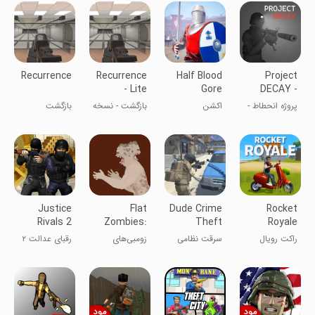
Recurrence
Recurrence
Half Blood
Project
- Lite
Gore
DECAY -
Combat
Bodycam
پروژه انحطاط -
اکشن
بازگشت - نسخه
بازگشت
PvP
FPS
FPS با دوربین
سبک
بدن
Justice
Flat
Dude Crime
Rocket
Rivals 2
Zombies:
Theft
Royale
Cops&Robbers
Defense&Cleanup
Military:
راکت رویال
سرقت نظامی
زومبی‌های
رقبای عدالت ۲
Open World
رفیق: دنیای آزاد
تخت: دفاع و
- پلیس و
Sandbox
سندباکس
پاک‌سازی
خلافکار