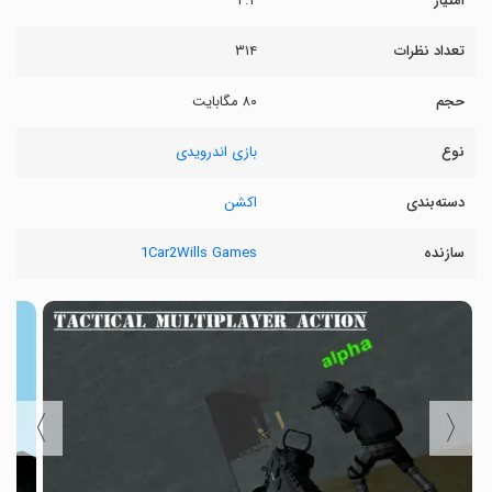
امتیاز
۴.۴
تعداد نظرات
۳۱۴
حجم
۸۰ مگابایت
نوع
بازی اندرویدی
دسته‌بندی
اکشن
سازنده
1Car2Wills Games
〉
〈