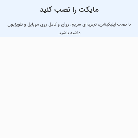
مایکت را نصب کنید
با نصب اپلیکیشن، تجربه‌ای سریع، روان و کامل روی موبایل و تلویزیون
داشته باشید.
دانلود نسخه موبایل
دانلود نسخه تلویزیون TV
لذت دانلود جدیدترین بازی‌ها و بهترین برنامه‌های اندروید از
مایکت!
دانلود جدیدترین بازی‌های اندروید برای اوقات فراغت و دریافت
بهترین برنامه‌های کاربردی برای انجام انواع فعالیت‌های روزانه. لینک