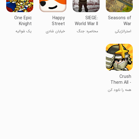
One Epic
Happy
SIEGE:
Seasons of
Knight
Street
World War II
War
استراتژیکی
محاصره: جنگ
خیابان شادی
یک شوالیه
فصل جنگ
جهانی دوم
حماسی
Crush
Them All -
PVP Idle
همه را نابود کن
RPG
- RPG بی‌پایان
PVP