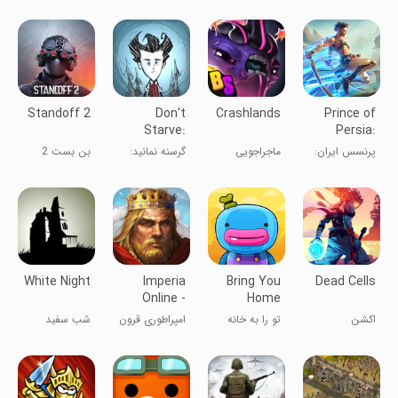
کهکشان
Standoff 2
Don't
Crashlands
Prince of
Starve:
Persia:
Pocket
Lost Crown
پرنسس ایران:
ماجراجویی
گرسنه نمانید:
بن بست 2
Edition
تاج گمشده
نسخه جیبی
White Night
Imperia
Bring You
Dead Cells
Online -
Home
Medieval
اکشن
تو را به خانه
امپراطوری قرون
شب سفید
MMO
می‌آورم
وسطایی