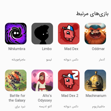
بازی‌های مرتبط
Nihilumbra
Limbo
Mad Dex
Oddmar
آدمار
دکس دیوانه
لیمبو
ماجراجویانه
نیهیلومبرا
Battle for
Alto's
Mad Dex 2
Machinarium
the Galaxy
Odyssey
ماشیناریوم
دکس دیوانه
آلتو ادیسه
نبرد برای