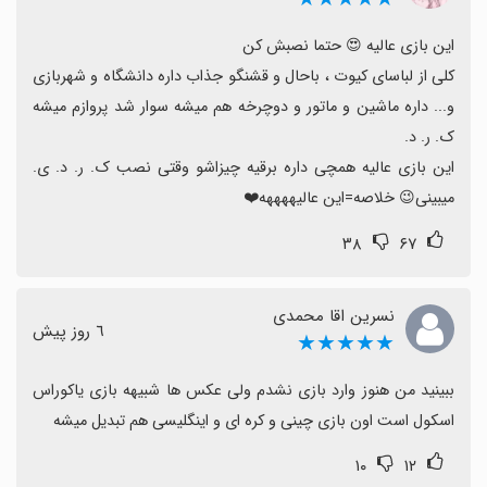
کم‌نفس و حرکت کند نیز به عنوان نقاط ضعف مطرح شده‌اند
و مدیریت رفع آنها را خواهانه‌اند.
با وجود این نقدها، گروهی از بازیکنان از لباس‌های کیوت،
کلی از لباسای کیوت ، باحال و قشنگو جذاب داره دانشگاه و شهربازی 
تنوع امکانات شهری و تجربه مثبت بازی دفاع کرده و از
و... داره ماشین و ماتور و دوچرخه هم میشه سوار شد پروازم میشه 
سازنده تشکر کرده‌اند.
نتیجه می‌گیریم اگر دنبال یک شبیه‌سازی مدرسه با امکانات
این بازی عالیه همچی داره برقیه چیزاشو وقتی نصب ک. ر. د. ی. 
سرگرم‌کننده هستید، ممکن است از آن لذت ببرید، اما انتظار
میبینی😉 خلاصه=این عالیههههه❤️
باگ‌ها، تبلیغات و محدودیت‌های کنترلی را در این نسخه در
۳۸
۶۷
نظر بگیرید و منتظر به‌روزرسانی‌های آینده باشید.
نسرین اقا محمدی
٦ روز پیش
★★★★★
ببینید من هنوز وارد بازی نشدم ولی عکس ها شبیهه بازی یاکوراس 
اسکول است اون بازی چینی و کره ای و اینگلیسی هم تبدیل میشه
۱۰
۱۲