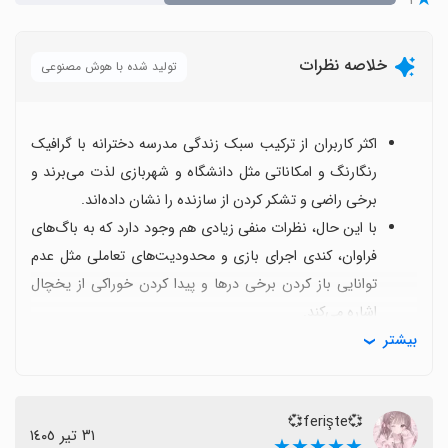
خلاصه نظرات
تولید شده با هوش مصنوعی
اکثر کاربران از ترکیب سبک زندگی مدرسه دخترانه با گرافیک
رنگارنگ و امکاناتی مثل دانشگاه و شهربازی لذت می‌برند و
برخی راضی و تشکر کردن از سازنده را نشان داده‌اند.
با این حال، نظرات منفی زیادی هم وجود دارد که به باگ‌های
فراوان، کندی اجرای بازی و محدودیت‌های تعاملی مثل عدم
توانایی باز کردن برخی درها و پیدا کردن خوراکی از یخچال
اشاره می‌کند.
بیشتر
برخی کاربران از شباهت زیاد تصاویر با بازی‌های دیگر مانند
Sakura School و همچنین تبلیغات مکرر درون‌نُشانی
شکایت کرده‌اند.
💞ferişte💞
برخی مشکلات فنی مانند دوربین نامناسب، کنترل‌های
٣١ تیر ١٤٠٥
★★★★★