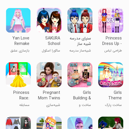
3D
Race
دختر دبیرستانی
دبیرستانی انیمه
دختر دانشجو
اندونزی ۳D
۳D
۳ بعدی
انیمه
Princess
سنپای مدرسه
SAKURA
Yan Love
Dress Up -
شبیه ساز
School
Remake
Simulator
Sweet Doll
طراحی لباس
شبیه‌ساز مدرسه
ساکورا اسکول
بازسازی عشق
دخترانه
سنپای
یان
Princess
Pregnant
Girls
Girls
Race:
Mom Twins
Building &
Theme
Wedding
Life Sim 3D
Crafting
Park Craft:
ساخت پارک
ساخت و
شبیه‌سازی
مسابقه
Games
Water
تفریحی
crafting
زندگی مادر
پرنسس:
دختران: آب
دختران
باردار دوقلوها
بازی‌های
3D
عروسی