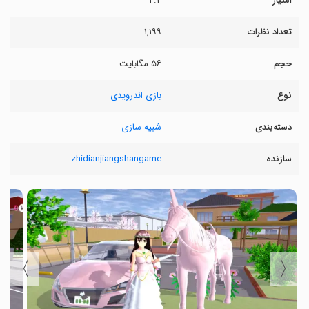
امتیاز
۲.۲
تعداد نظرات
۱,۱۹۹
حجم
۵۶ مگابایت
نوع
بازی اندرویدی
دسته‌بندی
شبیه سازی
سازنده
zhidianjiangshangame
〉
〈