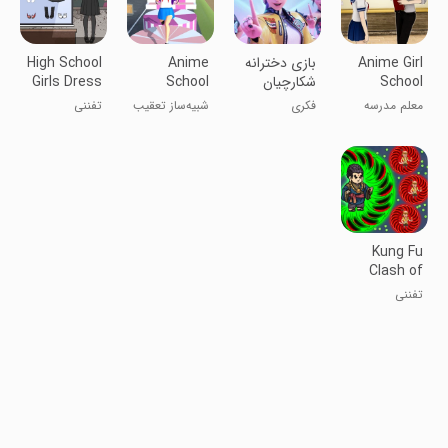
Anime Girl
‏بازی دخترانه
Anime
High School
School
شکارچیان
School
Girls Dress
Teacher 3D
شیاطین
Chase Sim
Up
معلم مدرسه
فکری
شبیه‌ساز تعقیب
تفننی
دختر انیمه 3D
در مدرسه انیمه
Kung Fu
Clash of
Knives
تفننی