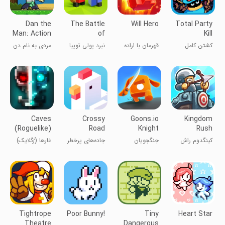
Dan the
The Battle
Will Hero
Total Party
Man: Action
of
Kill
Platformer
Polytopia
کشتن کامل
قهرمان با اراده
نبرد پولی توپیا
مردی به نام دن
مهمانی
Caves
Crossy
Goons.io
Kingdom
(Roguelike)
Road
Knight
Rush
Warriors
Tower
کینگدوم راش
جنگجویان
جاده‌های پرخطر
غارها (رُگلایک)
Defense
دفاع از قلعه
شوالیه گون
- عبور از خیابان
TD
Tightrope
Poor Bunny!
Tiny
Heart Star
Theatre
Dangerous