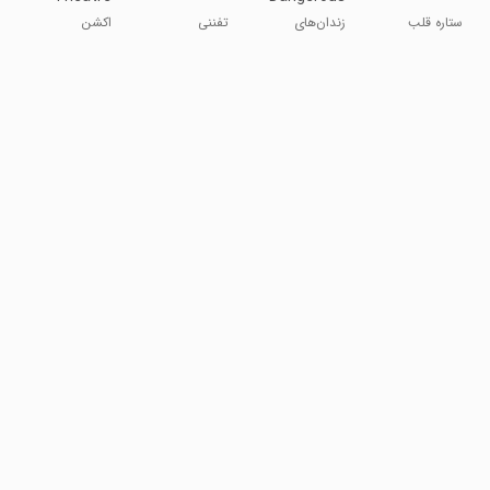
Dungeons
ستاره قلب
زندان‌های
تفننی
اکشن
کوچک خطرناک