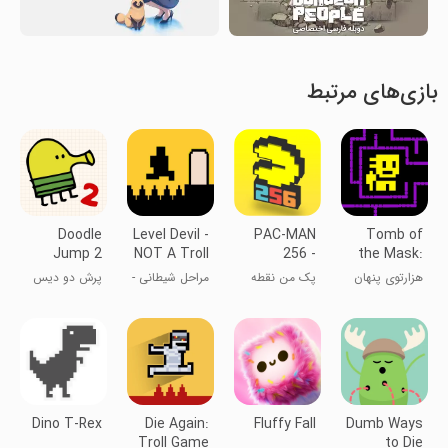
بازی‌های مرتبط
Doodle
Level Devil -
PAC-MAN
Tomb of
Jump 2
NOT A Troll
256 -
the Mask:
Game
Endless
Old Maze
هزارتوی پنهان
پک من نقطه
مراحل شیطانی -
پرش دو دیس
Maze
خور
یک بازی ترول
نیست
Dino T-Rex
Die Again:
Fluffy Fall
Dumb Ways
Troll Game
to Die