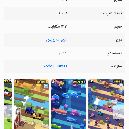
امتیاز
۴.۷
تعداد نظرات
۲,۰۶۸
حجم
۱۳۳ مگابایت
نوع
بازی اندرویدی
دسته‌بندی
اکشن
سازنده
Yodo1 Games
〉
〈