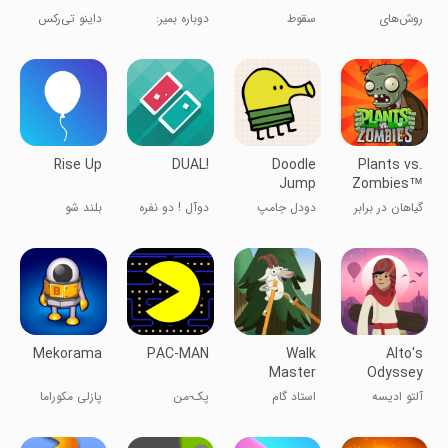
Ever
روش‌های
سقوط
دوباره بمیر:
داینو تی‌رکس
احمقانه برای
بازی ترول ابدی
مردن
Rise Up
DUAL!
Doodle
Plants vs.
Jump
Zombies™
گیاهان در برابر
دودل جامپ
دوآل ! دو نفره
بلند شو
زامبی ها
Mekorama
PAC-MAN
Walk
Alto's
Master
Odyssey
آلتو ادیسه
استاد گام
پک-من
پازلی مکوراما
برداشتن