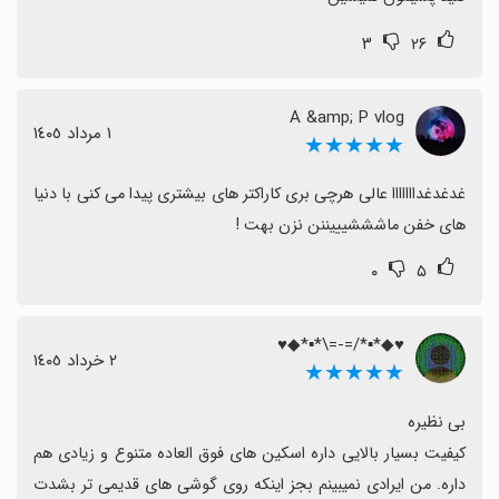
بامزه و گیم‌پلی سرگرم‌کننده لذت می‌برید، قطعاً توصیه
۳
۲۶
می‌شود نصبش کنید.
A &amp; P vlog
١ مرداد ١٤٠٥
★★★★★
غدغدغدااااااا عالی هرچی بری کاراکتر های بیشتری پیدا می کنی با دنیا 
های خفن ماشششیییننن نزن بهت !
۰
۵
♥︎◆*▪︎*/=-=\*▪︎*◆♥︎
٢ خرداد ١٤٠٥
★★★★★
کیفیت بسیار بالایی داره اسکین های فوق العاده متنوع و زیادی هم 
داره. من ایرادی نمیبینم بجز اینکه روی گوشی های قدیمی تر بشدت 