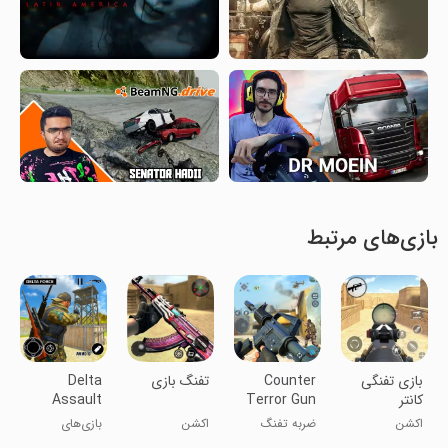
بازی‌های مرتبط
بازی تفنگی
Counter
تفنگ بازی
Delta
کانتر
Terror Gun
Assault
Shooting
Strike FPS
اکشن
ضربه تفنگ
اکشن
بازی‌های
Games
ضدتروریستی
تیراندازی حمله