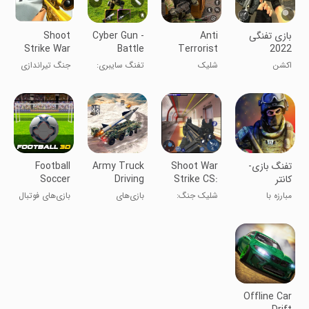
‏بازی تفنگی
Anti
Cyber Gun -
Shoot
Strike War
Battle
Terrorist
2022
Fire
Royale
Sniper
اکشن
شلیک
تفنگ سایبری:
جنگ تیراندازی
Game
Shooting
تک‌تیرانداز
بتل رویال
آتش
ضدتروریستی
تفنگ بازی-
Shoot War
Army Truck
Football
کانتر
Strike CS:
Driving
Soccer
Offline
Games 3D
Gun Games
مبارزه با
شلیک جنگ:
بازی‌های
بازی‌های فوتبال
Games
تروریست ها
تیراندازی CS:
رانندگی کامیون
آفلاین
بازی‌های اسلحه
ارتش ۳D
Offline Car