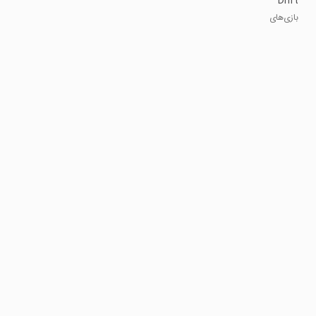
Drift
Games 3D
بازی‌های
دریفت خودرو
آفلاین ۳ بعدی