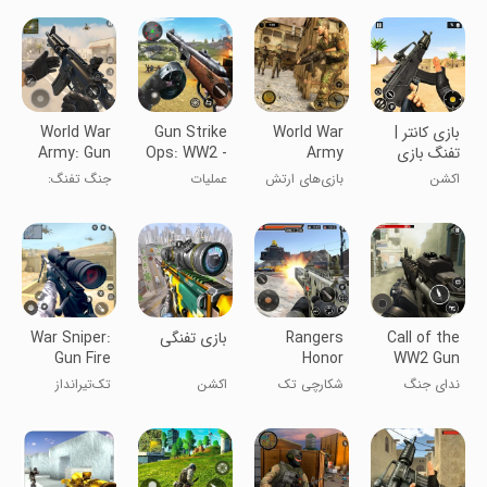
FPS
دلتا
بازی کانتر |
World War
Gun Strike
World War
تفنگ بازی
Army
Ops: WW2 -
Army: Gun
War Games
World War II
Games
اکشن
بازی‌های ارتش
عملیات
جنگ تفنگ:
fps shooter
Offline
جنگ جهانی
تیراندازی: جنگ
بازی‌های جنگی
آفلاین
جهانی دوم -
تیرانداز FPS
جنگ جهانی
دوم
Call of the
Rangers
بازی تفنگی
War Sniper:
Gun Fire
Honor
WW2 Gun
Shot Game
Sniper
Games:
ندای جنگ
شکارچی تک
اکشن
تک‌تیرانداز
Shooting
Counter
جهانی دوم
تیرانداز افتخار
جنگ: بازی
War Strike
نگهبان
تیراندازی
Duty