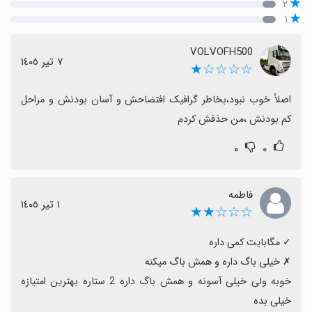
۲
۱
VOLVOFH500
٧ تیر ١٤٠٥
☆☆☆☆★
اصلأ خوب نبود،بخاطر گرافیک افتضاحش و آسان بودنش و مراحل 
کم بودنش ،من حذفش کردم
۰
۰
فاطمه
١ تیر ١٤٠٥
☆☆☆★★
خوبه ولی خیلی آسونه و همش باگ داره 2 ستاره بهترین امتیازه 
خیلی بده