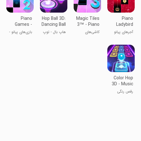
Piano
Hop Ball 3D:
Magic Tiles
Piano
Games -
Dancing Ball
3™ - Piano
Ladybird
Free Music
Game
Tiles
آجرهای پیانو
کاشی‌های
هاپ بال - توپ
بازی‌های پیانو -
Piano
لیدی‌برد
جادویی ۳
پرشی
چالش موسیقی
Challenge
رایگان پیانو
2020
2020
Color Hop
3D - Music
Game
رقص رنگی