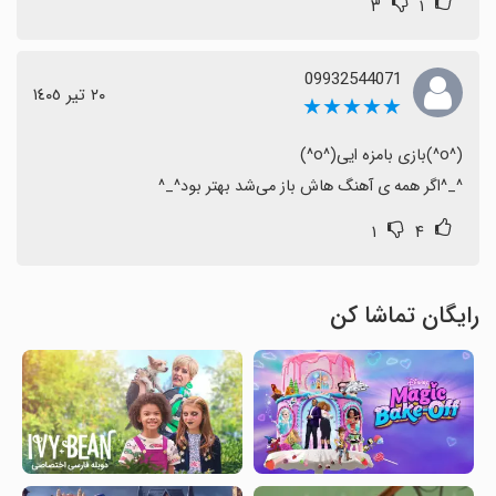
۳
۱
09932544071
٢٠ تیر ١٤٠٥
★★★★★
^_^اگر همه ی آهنگ هاش باز می‌شد بهتر بود^_^
۱
۴
رایگان تماشا کن