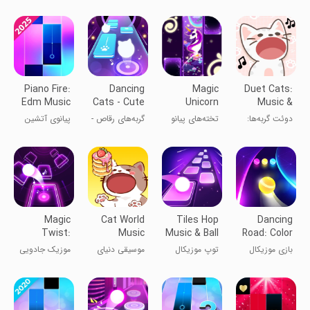
بازی پیانو
موسیقی
بازی‌های
بانمک
گربه‌های ناز
موسیقی زیبا
Piano Fire:
Dancing
Magic
Duet Cats:
Edm Music
Cats - Cute
Unicorn
Music &
& Piano
Music
Piano Tiles
Meow
دوئت گربه‌ها:
تخته‌های پیانو
گربه‌های رقاص -
پیانوی آتشین
Game
Game
بازی گربه‌های
اسب تک شاخ
بازی موسیقی
خوشگل
جادویی
اشاره‌دار
Magic
Cat World
Tiles Hop
Dancing
Twist:
Music
Music & Ball
Road: Color
Twister
Game
Ball Run!
بازی موزیکال
توپ موزیکال
موسیقی دنیای
موزیک جادویی
Music Ball
رقص جاده:
گربه‌ها
Game
حرکت توپ
رنگی