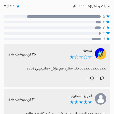
نظرات و امتیازها
۲۴۲ نظر
۴.۴ از ۵
۵
۴
۳
۲
۱
𝑨𝒓𝒂𝒔𝒉
٢٥ اردیبهشت ١٤٠٥
☆☆☆☆★
بدددددددددددددد یک ستاره هم براش خیلیییییی زیاده
۱
۱
گلاویژ اسمعیلی
٣١ اردیبهشت ١٤٠٥
★★★★★
عالی بود به نظر من این بازی خیلی سرگرم کننده و جالبه