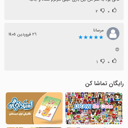
۲
۰
مرسانا
٢٦ فروردین ١٤٠٥
★★★★★
😍
۱
۰
رایگان تماشا کن