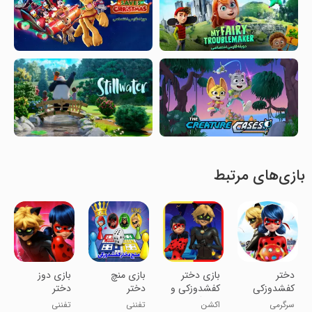
بازی‌های مرتبط
دختر
‏بازی دختر
بازی منچ
بازی دوز
کفشدوزکی
کفشدوزکی و
دختر
دختر
پسر گربه ای
کفشدوزکی
کفشدوزکی
سرگرمی
اکشن
تفننی
تفننی