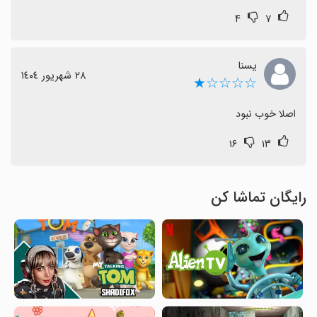
۴
۷
یسنا
٢٨ شهریور ١٤٠٤
☆☆☆☆★
اصلا خوب نبود
۱۶
۱۳
رایگان تماشا کن