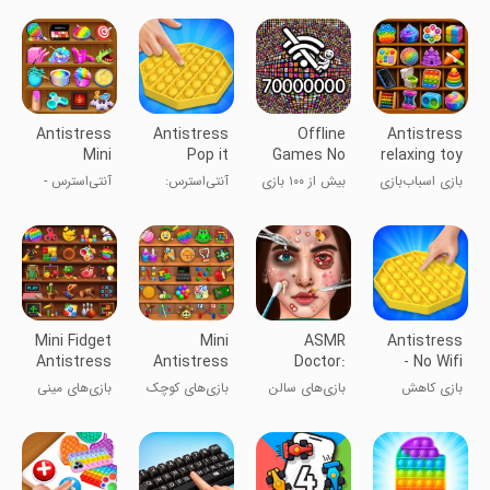
آرامش‌بخش
Fidget Pop
استرس ASMR
Antistress
Antistress
Offline
Antistress
Mini
Pop it
Games No
relaxing toy
Relaxing
Fidget
WiFi
game
بازی اسباب‌بازی
بیش از ۱۰۰ بازی
آنتی‌استرس:
آنتی‌استرس -
Games
ASMR
internet
ضد استرس
آفلاین -
پاپ‌ایت
بازی‌های
سرگرمی بدون
فیدجت ASMR
آرامش‌بخش
وای‌فای
Mini Fidget
Mini
ASMR
Antistress
Antistress
Antistress
Doctor:
- No Wifi
Games
Relaxing
Makeup
Games
بازی کاهش
بازی‌های سالن
بازی‌های کوچک
بازی‌های مینی
Games
Salon
استرس
آرایش دکتر
ضد استرس و
و
Game
ASMR
آرامش‌بخش
اسباب‌بازی‌های
آرامش‌بخش