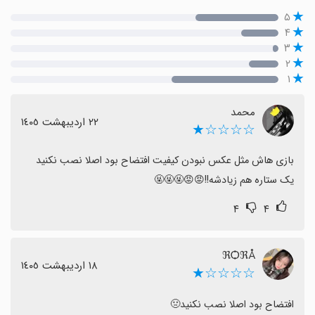
۵
۴
۳
۲
۱
محمد
٢٢ اردیبهشت ١٤٠٥
☆☆☆☆★
یک ستاره هم زیادشه!!😡😡🤬🤬🤬
۴
۴
ℜѺℜÅ
١٨ اردیبهشت ١٤٠٥
☆☆☆☆★
افتضاح بود اصلا نصب نکنید🤢