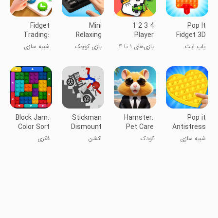
Fidget
Mini
1 2 3 4
Pop It
Trading:
Relaxing
Player
Fidget 3D
ASMR Pop
Game- pop
Games -
Antistress
پاپ ایت
بازی‌های ۱ تا ۴
بازی کوچک
شبیه سازی
it
it
Offline
فیدجیت ۳D
نفره - آفلاین
آرامش‌بخش -
ضد استرس
آن را بترکانید
Block Jam:
Stickman
Hamster:
Pop it
Color Sort
Dismount
Pet Care
Antistress
Games
Ragdoll
Salon
puppet
شبیه سازی
کودک
اکشن
فکری
Game
game