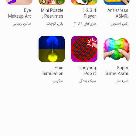
Eye
Mini Puzzle
1 2 3 4
Antistress
Makeup Art
: Pastimes
Player
ASMR:
Salon
Games
Games -
Fidget Toys
آنتی استرس
بازی‌های ۱ تا ۴
پازل کوچک:
سالن زیبایی
Offline
ASMR: اسباب
نفره - آفلاین
بازی‌های اوقات
آرایش چشم
بازی‌های حواس
فراغت
Fluid
Ladybug
Super
Simulation
Pop it
Slime Asmr
Magic
Fidget Toys
Simulator
شبیه‌ساز
سبک زندگی
سرگرمی
Fluids
Ant
فوق‌العاده
اسلایم ASMR