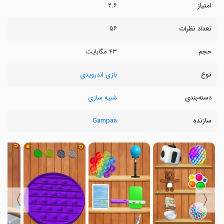
امتیاز
۲.۶
تعداد نظرات
۵۶
حجم
۴۳ مگابایت
نوع
بازی اندرویدی
دسته‌بندی
شبیه سازی
سازنده
Gampaa
〉
〈