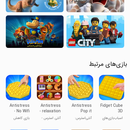
بازی‌های مرتبط
Antistress
Antistress
Antistress
Fidget Cube
- No Wifi
- relaxation
Pop it
3D
Games
toys
Fidget
Antistress
اسباب‌بازی‌های
آنتی‌استرس:
آنتی استرس -
بازی کاهش
ASMR
Toys
فیجتی
پاپ‌ایت
ابزارهای
استرس
فیدجت ASMR
آرامش‌بخش