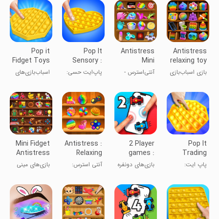
Pop it
Pop It
Antistress
Antistress
Fidget Toys
Sensory :
Mini
relaxing toy
AntiStress
Fidget
Relaxing
game
بازی اسباب‌بازی
آنتی‌استرس -
پاپ‌ایت حسی:
اسباب‌بازی‌های
Games
Games
ضد استرس
بازی‌های
بازی‌های فشاری
ضد استرس
آرامش‌بخش
Fidget Pop
Mini Fidget
Antistress :
2 Player
Pop It
Antistress
Relaxing
games :
Trading
Games
games
the
Fidget Toys
پاپ ایت:
بازی‌های دونفره
آنتی استرس:
بازی‌های مینی
Challenge
اسباب بازی‌های
چالش‌برانگیز
بازی‌های
و
فیدجت
آرامش‌بخش
اسباب‌بازی‌های
آرامش‌بخش