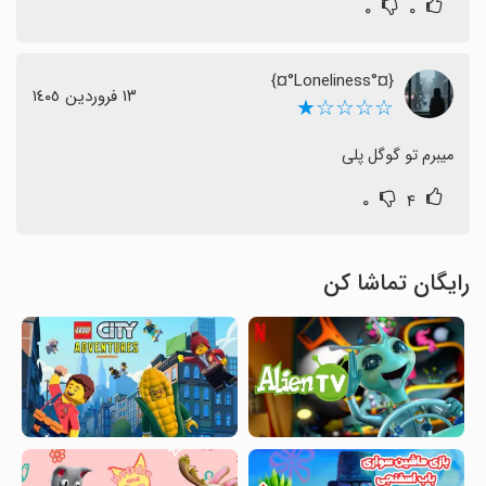
۰
۰
{¤°Loneliness°¤}
١٣ فروردین ١٤٠٥
☆☆☆☆★
میبرم تو گوگل پلی
۰
۴
رایگان تماشا کن