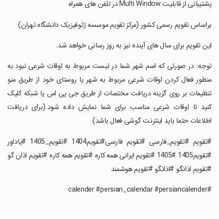
‏‏‏‏پشتیبانی از قابلیت Multi Window در تلفن های همراه
‏‏‏‏براساس تقویم رسمی کشور (مرکز تقویم موسسه ژئوفیزیک دانشگاه تهران)
‏‏‏‏این تقویم برای سال های آینده نیز به روز رسانی خواهد شد.
‏‏‏‏توجه: در صورتی که اسم شهر شما در لیست مربوط به اوقات شرعی نبود به
منظور فعال کردن اوقات شرعی مربوط به شهر یا روستای خود از طریق منو
تنظیمات بر روی گزینه دریافت مختصات از طریق جی پی اس یا شبکه کلیک
کنید تا اوقات شرعی مناسب برای شما نمایش داده شود.(برای دریافت
اطلاعات حتما باید اینترنت گوشی فعال باشد)
‏#تقویم #تقویم_فارسی #تقویم فارسی#تقویم1404 #تقویم_1405 #یاداور
#تقویم1405 #1405 #تقویم ایرانی همه کاره #تقویم همه کاره #تقویم اذان گو
#تقویم اذانگو #اذانگو #تقویم هوشمند
‏#calender #persian_calendar #persiancalender