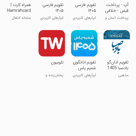
آپ - پرداخت
‏‏‏‏تقویم فارسی
‏‏‏‏تقویم فارسی
‏همراه کارت |
قبض - خلافی
۱۴۰۵
۱۴۰۵
Hamrahcard
خودرو
پرداخت آسان و
ابزارهای کاربردی
ابزارهای کاربردی
سامانه انتقال
در دسترس
پول
‏‏تقویم اذان‌گو
‏‏‏تقویم اذانگوی
‏‏‏تلوبیون
بادصبا 1405
شمیم یاس
(چند زبانه)
1405
مذهبی
ابزارهای کاربردی
پخش‌زنده و
محتوای
اختصاصی