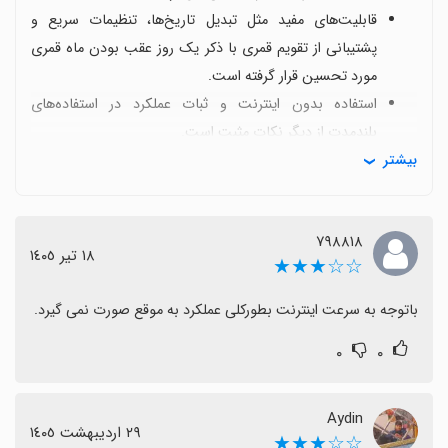
قابلیت‌های مفید مثل تبدیل تاریخ‌ها، تنظیمات سریع و
پشتیبانی از تقویم قمری با ذکر یک روز عقب بودن ماه قمری
مورد تحسین قرار گرفته است.
استفاده بدون اینترنت و ثبات عملکرد در استفاده‌های
بلندمدت از دیگر نکات مثبت است.
بیشتر
یکی از بازخوردهای رایج، وجود تبلیغات زیاد است که می‌تواند
تجربه کاربری را کمی مختل کند.
گاهی به‌خاطر سرعت اینترنت، به‌روزرسانی‌ها یا عملکرد به
۷۹۸۸۱۸
موقع با تأخیر همراه است.
١٨ تیر ١٤٠٥
☆☆★★★
در کل، تقویم فارسی ۱۴۰۵ گزینه‌ای مناسب و با ارزش برای
دنبال‌کنندگان تقویم ایرانی است که با وجود کمی تبلیغات،
باتوجه به سرعت اینترنت بطورکلی عملکرد به موقع صورت نمی گیرد.
تصمیم‌گیری را به‌نظرتان می‌آورد.
۰
۰
Aydin
٢٩ اردیبهشت ١٤٠٥
☆☆★★★