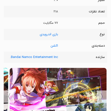
امتیاز
۴.۰
تعداد نظرات
۲۱۸
حجم
۷۷ مگابایت
نوع
بازی اندرویدی
دسته‌بندی
اکشن
سازنده
Bandai Namco Entertainment Inc.
〉
〈