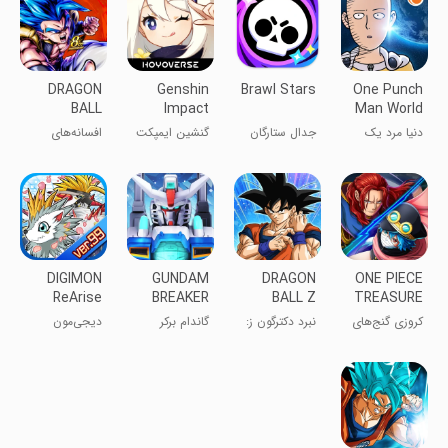
DRAGON
Genshin
Brawl Stars
One Punch
BALL
Impact
Man World
LEGENDS
دنیا مرد یک
جدال ستارگان
گنشین ایمپکت
افسانه‌های
مشت
دراگون بال
DIGIMON
GUNDAM
DRAGON
ONE PIECE
ReArise
BREAKER
BALL Z
TREASURE
MOBILE
DOKKAN
CRUISE-RPG
کروزی گنج‌های
نبرد دکترگون ز:
گاندام برکر
دیجی‌مون
BATTLE
وان پیس -
دوکان باتل
موبایل
دوباره ظهور
RPG
می‌کند