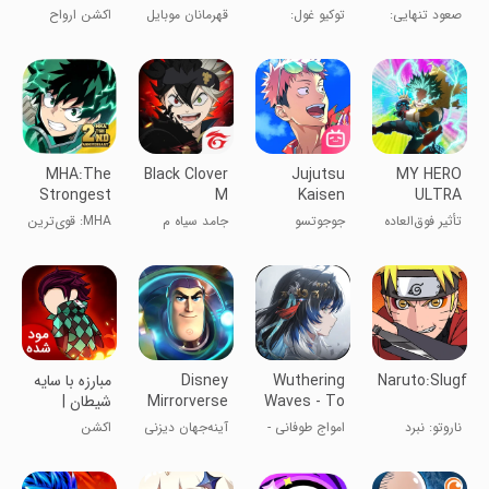
Anime
Bang Bang
War
صعود تنهایی:
توکیو غول:
قهرمانان موبایل
اکشن ارواح
Games
ظهور
جنگ تاریک
شجاع
MHA:The
Black Clover
Jujutsu
MY HERO
Strongest
M
Kaisen
ULTRA
Hero
Phantom
IMPACT
تأثیر فوق‌العاده
جوجوتسو
جامد سیاه م
MHA: قوی‌ترین
Parade
قهرمان من
کایسن: رژه
قهرمان
فانتوم
Naruto:Slugfes
Wuthering
Disney
مبارزه با سایه
Waves - To
Mirrorverse
شیطان |
Xuanfang
نسخه مود
ناروتو: نبرد
امواج طوفانی -
آینه‌جهان دیزنی
اکشن
شده
حلزونی X
سالگرد ۱