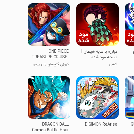
|
مبارزه با سایه شیطان |
ONE PIECE
نسخه مود شده
TREASURE CRUISE-
RPG
اکشن
کروزی گنج‌های وان پیس -
RPG
DRAGON BALL
DIGIMON ReArise
G
Games Battle Hour