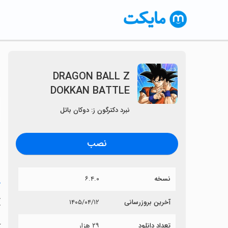
DRAGON BALL Z
DOKKAN BATTLE
〈
نبرد دکترگون ز: دوکان باتل
نصب
نسخه
۶.۴.۰
خ
E
آخرین بروزرسانی
۱۴۰۵/۰۴/۱۲
تعداد دانلود
۲۹ هزار