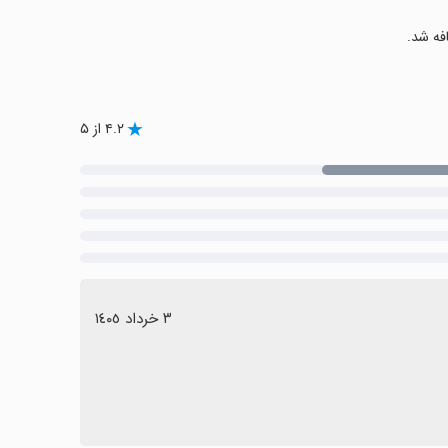
فه شد.
۴.۲ از ۵
٣ خرداد ١٤٠٥