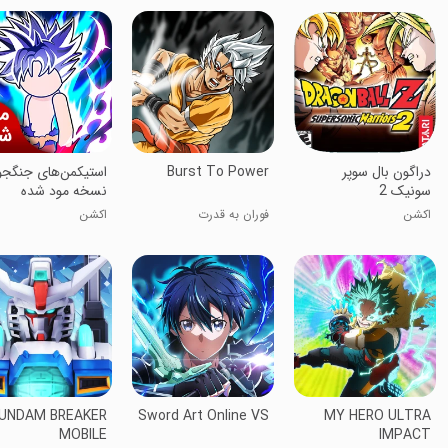
دراگون بال سوپر
Burst To Power
استیکمن‌های جنگجو 
سونیک 2
نسخه مود شده
اکشن
فوران به قدرت
اکشن
UNDAM BREAKER
Sword Art Online VS
MY HERO ULTRA
MOBILE
IMPACT