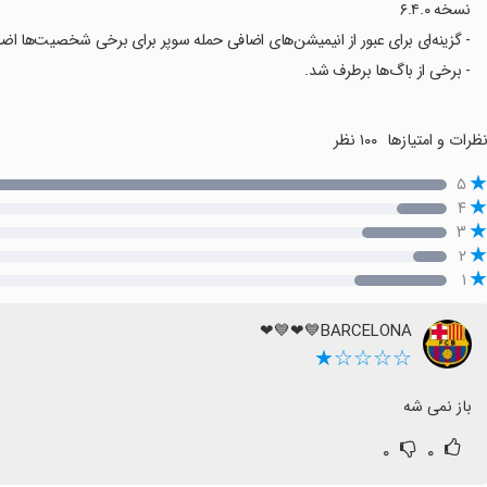
نسخه ۶.۴.۰
- گزینه‌ای برای عبور از انیمیشن‌های اضافی حمله سوپر برای برخی شخصیت‌ها اضا
- برخی از باگ‌ها برطرف شد.
ظرات و امتیازها
۱۰۰ نظر
۵
۴
۳
۲
۱
BARCELONA💙❤💙❤
☆☆☆☆★
باز نمی شه
۰
۰