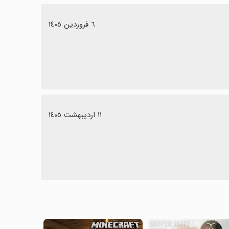
٦ فروردین ١٤٠٥
١١ اردیبهشت ١٤٠٥