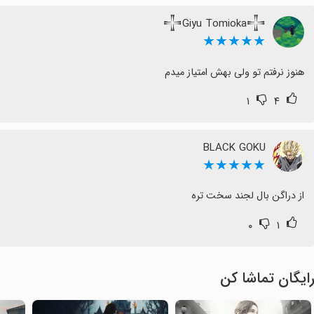
𒋲Giyu Tomioka𒋲
★★★★★
هنوز نرفتم تو ولی بهش امتیاز میدم
۱
۴
BLACK GOKU
★★★★★
از دراگن بال لجند سخت تره
۰
۱
ایگان تماشا کن