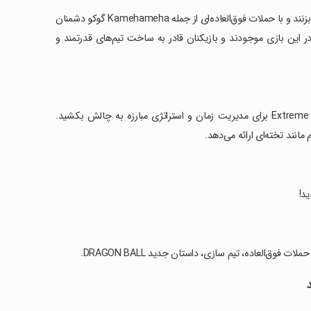
‏با گیم‌پلی ساده و اعتیادآور، بازیکنان می‌توانند با اتصال کره‌های کی به حریفان ضربه بزنند و با حملات فوق‌العاده‌ای از جمله Kamehameha گوکو دشمنان
شکست دهند. شخصیت‌های مورد علاقه از سری‌های مختلف DRAGON BALL در این بازی موجودند و بازیکنان قادر به ساخت تیم‌های قدرتمند و
‏به کاوش در حالت Quest پرداخته و با دشمنان در مسابقات WOW و Extreme Z-Battle برای مدیریت زمان و استراتژی مبارزه به چالش بکشید.