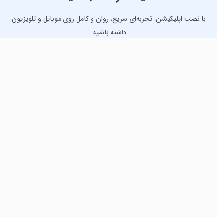
با نصب اپلیکیشن، تجربه‌ای سریع، روان و کامل روی موبایل و تلویزیون
داشته باشید.
دانلود نسخه موبایل
دانلود نسخه تلویزیون TV
لذت دانلود جدیدترین بازی‌ها و بهترین برنامه‌های اندروید از
مایکت!
دانلود جدیدترین بازی‌های اندروید برای اوقات فراغت و دریافت
بهترین برنامه‌های کاربردی برای انجام انواع فعالیت‌های روزانه. لینک
مستقیم، رایگان و سریع، تست شده و امن با نصب خودکار دیتا‍.