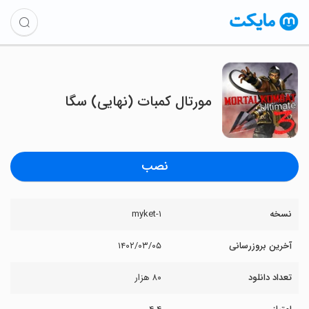
مورتال کمبات (نهایی) سگا
نصب
نسخه
۱-myket
آخرین بروزرسانی
۱۴۰۲/۰۳/۰۵
تعداد دانلود
۸۰ هزار