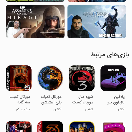
بازی‌های مرتبط
پلاگین
شبیه ساز:
مورتال کمبات
مورتال کمبت
بازیلون بلو
مورتال کمبات
پلی استیشن
سه گانه
3 سگا
1
اکشن
اکشن
اکشن
جذاب، کم
حجم، رایگان