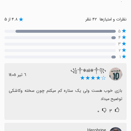
.
نظرات و امتیازها
۴۲ نظر
۴.۸ از ۵
۵
۴
۳
۲
۱
꧁༒☬ali☬༒꧂
٦ تیر ١٤٠٥
☆★★★★
بازی خوب هست ولی یک ستاره کم میکنم چون سخته وکاشکی 
توضیح میداد
۰
۳
Herobrine