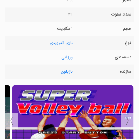
امتیاز
۴.۸
تعداد نظرات
۴۲
حجم
۱ مگابایت
نوع
بازی اندرویدی
دسته‌بندی
ورزشی
سازنده
بازیلون
〉
〈