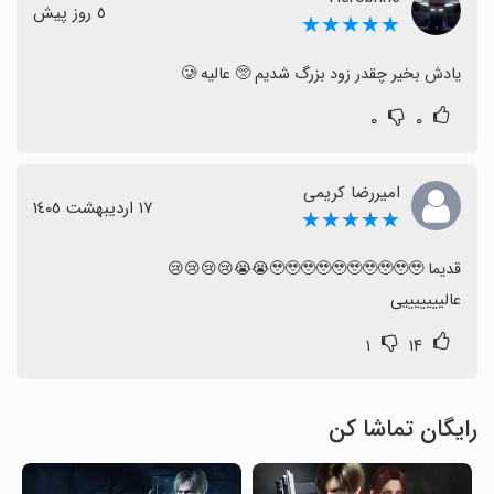
٥ روز پیش
★★★★★
یادش بخیر چقدر زود بزرگ شدیم 🥺 عالیه 🥲
۰
۰
امیررضا کریمی
١٧ اردیبهشت ١٤٠٥
★★★★★
عالیییییییی
۱
۱۴
رایگان تماشا کن