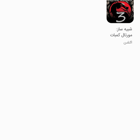
شبیه ساز:
مورتال کمبات
3 سگا
اکشن