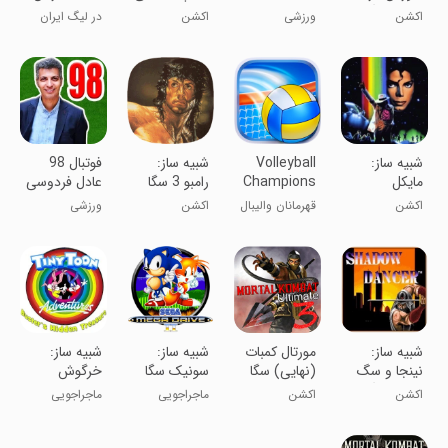
شهر 3 سگا
2026
نینجا دزد
اکشن
ورزشی
اکشن
در لیگ ایران
الماس
ستاره شو !⭐🏐
شبیه ساز:
Volleyball
شبیه ساز:
فوتبال 98
مایکل
Champions
رامبو 3 سگا
عادل فردوسی
جکسون مون
3D - Onli
پور
اکشن
قهرمانان والیبال
اکشن
ورزشی
واکر سگا
شبیه ساز:
مورتال کمبات
شبیه ساز:
شبیه ساز:
نینجا و سگ
(نهایی) سگا
سونیک سگا
خرگوش
شجاع سگا
هویج خور
اکشن
اکشن
ماجراجویی
ماجراجویی
سگا