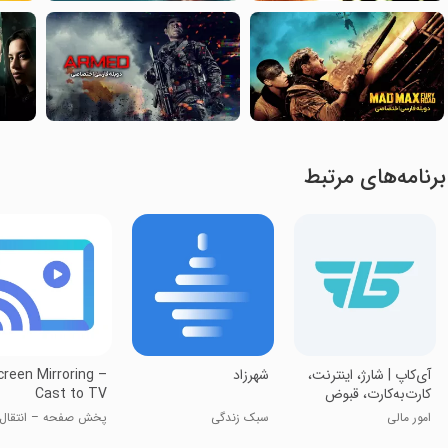
برنامه‌های مرتبط
‏‏‏‏‏‏‏آی‌کاپ | شارژ، اینترنت،
‏‏‏شهرزاد
creen Mirroring –
کارت‌به‌کارت، قبوض
Cast to TV
امور مالی
سبک زندگی
پخش صفحه – انتقال 
تلویزیون