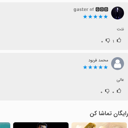
𝕘𝕒𝕤𝕥𝕖𝕣 იf 🅶️🅾🅳
★★★★★
نتت
۰
۱
محمد فربود
★★★★★
عالی
۰
۰
ایگان تماشا کن