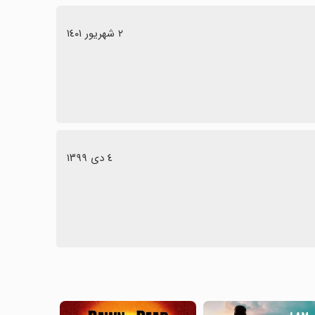
٢ شهریور ١٤٠١
٤ دی ١٣٩٩