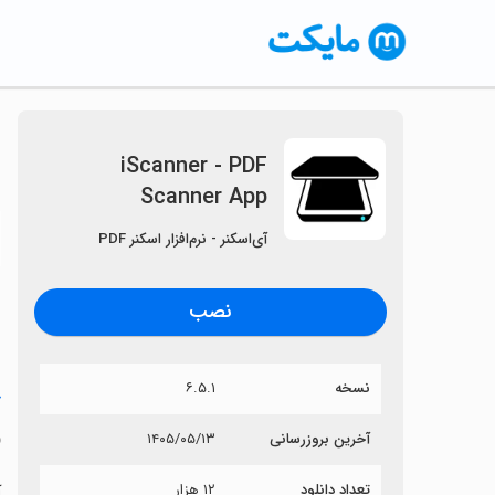
iScanner - PDF
Scanner App
〈
آی‌اسکنر - نرم‌افزار اسکنر PDF
نصب
نسخه
۶.۵.۱
خ
p
آخرین بروزرسانی
۱۴۰۵/۰۵/۱۳
تعداد دانلود
۱۲ هزار