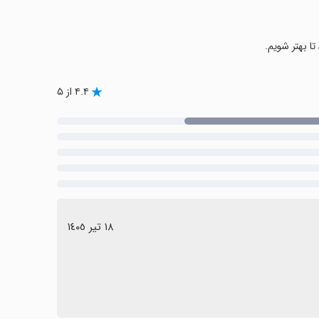
تا بهتر شویم.
۴.۴ از ۵
١٨ تیر ١٤٠٥