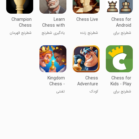
Champion
Learn
Chess Live
Chess for
Chess
Chess with
Android
Dr. Wolf
شطرنج برای
شطرنج زنده
یادگیری شطرنج
شطرنج قهرمان
اندروید
با دکتر ولف
Kingdom
Chess
Chess for
Chess -
Adventure
Kids - Play
Play and
for Kids
& Learn
شطرنج برای
کودک
تفننی
Learn
کودکان - بازی و
یادگیری