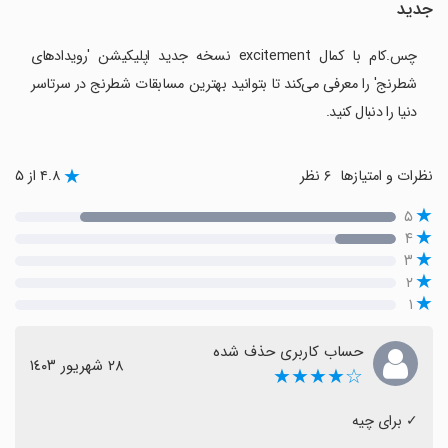
جدید
چس.کام با کمال excitement نسخه جدید اپلیکیشن 'رویدادهای
شطرنج' را معرفی می‌کند تا بتوانید بهترین مسابقات شطرنج در سرتاسر
دنیا را دنبال کنید.
نظرات و امتیازها
۶ نظر
۴.۸ از ۵
۵
۴
۳
۲
۱
حساب کاربری حذف شده
٢٨ شهریور ١٤٠٣
☆★★★★
‏✓ برای چیه