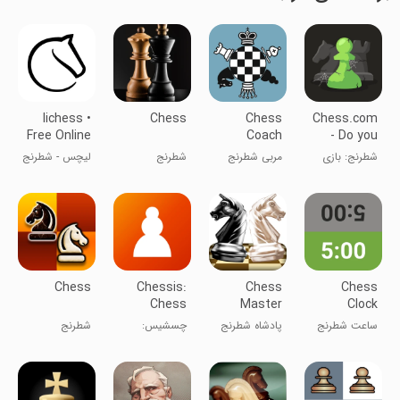
lichess •
Chess
Chess
Chess.com
Free Online
Coach
- Do you
Chess
miss us?
شطرنج: بازی
مربی شطرنج
شطرنج
لیچس - شطرنج
کن و یاد بگیر
آنلاین
Chess
Chessis:
Chess
Chess
Chess
Master
Clock
Analysis
King
ساعت شطرنج
پادشاه شطرنج
چسشیس:
شطرنج
تحلیل شطرنج