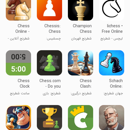
Chess
Chessis:
Champion
lichess •
Online -
Chess
Chess
Free Online
Clash of
Analysis
Chess
لیچس - شطرنج
شطرنج قهرمان
چسشیس:
شطرنج آنلاین -
Kings
آنلاین
تحلیل شطرنج
نبرد پادشاهان
Chess
Chess.com
Chess
Schach
Clock
- Do you
Clash:
Online:
miss us?
Online &
Chess
جهان شطرنج:
شطرنج درگیری:
شطرنج: بازی
ساعت شطرنج
Offline
Universe
بازی و یادگیری
آنلاین و آفلاین
کن و یاد بگیر