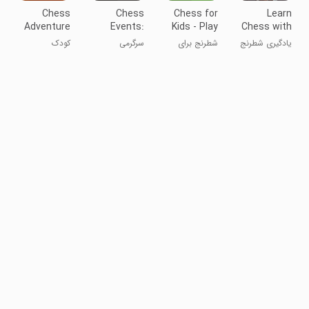
Chess
Chess
Chess for
Learn
Adventure
Events:
Kids - Play
Chess with
for Kids
Games &
& Learn
Dr. Wolf
یادگیری شطرنج
شطرنج برای
سرگرمی
کودک
Results
با دکتر ولف
کودکان - بازی و
یادگیری