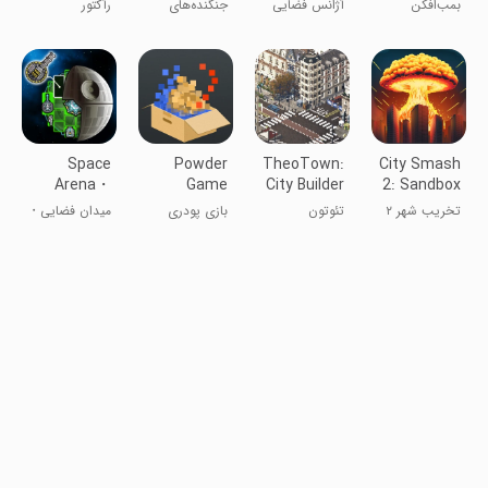
بمب‌افکن
آژانس فضایی
جنگنده‌های
رآکتور
Tycoon
War
جنگنده اتمی
WWII:
جنگ‌افزارهای
هوایی
Space
Powder
TheoTown:
City Smash
Arena・
Game
City Builder
2: Sandbox
Spaceship
Game
تخریب شهر ۲
تئوتون
بازی پودری
میدان فضایی・
Strategy
مکانیک سفینه