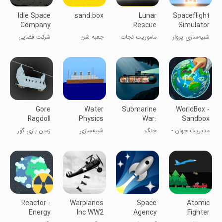
Idle Space
sand:box
Lunar
Spaceflight
Company
Rescue
Simulator
Mission:
شبیه‌سازی پرواز
ماموریت نجات
جعبه شن
شرکت فضایی
Spacefli
فضایی
قمر: پرواز
بی‌تحرک
فضایی
Gore
Water
Submarine
WorldBox -
Ragdoll
Physics
War:
Sandbox
Playground
Simulation
Submarine
Simulator
مدیریت جهان -
جنگ
شبیه‌سازی
زمین بازی گور
Games
شبیه ساز خدا
زیردریایی:
فیزیک آب
رگدول
بازی‌های
زیردریایی
Reactor -
Warplanes
Space
Atomic
Energy
Inc WW2
Agency
Fighter
Sector
Plane &
Bomber