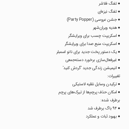
● تفنگ فلاشر
● تفنگ نیزه‌ای
● جشن عروسی (Party Popper)
● هدیه ویران‌شهر
● اسکریپت چسب برای ویرایشگر
● اسکریپت منبع صدا برای ویرایشگر
● یک دستور پخت جدید برای نانو اسمبلر
● غیرفعال‌سازی برخورد دسته‌جمعی
● انیمیشن زندگی جدید 'گردش کنید'
تغییرات:
● ترکیدن وسایل نقلیه لاستیکی
● امکان حذف پرچم‌ها از تیرک‌های پرچم
برطرف شده:
● ۹۴ باگ برطرف شد
● بهبود ثبات و عملکرد