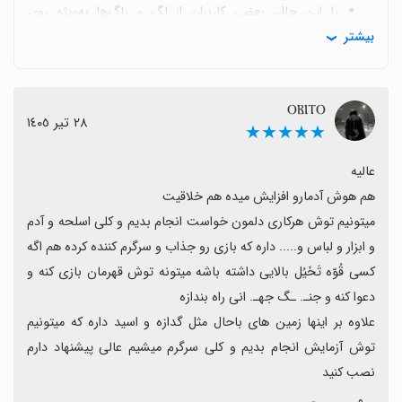
با این حال، بعضی کاربران از لگ و باگ‌ها به‌ویژه روی
بیشتر
دستگاه‌های ضعیف شکایت کرده‌اند و برخی بروزرسانی‌ها را
بدون افزودن ویژگی جدید می‌دانند.
بسیاری از بازخوردها خواستار حالت چندنفره و سرورهای
ⲞⲂⲒⲦⲞ
آنلاین هستند تا بتوانند با دوستان تجربه کنند.
٢٨ تیر ١٤٠٥
★★★★★
برخی کاربران درباره هزینه‌های مودها و محدودیت‌هایی مثل
پولی بودن برخی محتواها هشدار داده‌اند و می‌گویند در کنار
مودها به منابع اضافی نیاز است.
در کل، نظر عموم مثبت است و با وجود چالش‌ها سازنده و
میتونیم توش هرکاری دلمون خواست انجام بدیم و کلی اسلحه و آدم 
جامعه مودها فعال‌اند و تجربه‌ای خلاقانه و سرگرم‌کننده ارائه
و ابزار و لباس و..... داره که بازی رو جذاب و سرگرم کننده کرده هم اگه 
می‌دهند که به علاقه‌مندان به sandbox توصیه می‌شود.
کسی قُوّه تَخَیُل بالایی داشته باشه میتونه توش قهرمان بازی کنه و 
علاوه بر اینها زمین های باحال مثل گدازه و اسید داره که میتونیم 
توش آزمایش انجام بدیم و کلی سرگرم میشیم عالی پیشنهاد دارم 
نصب کنید