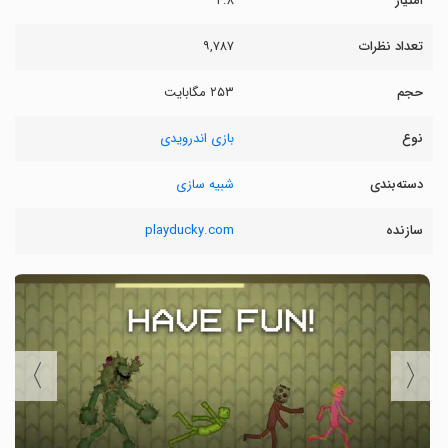
امتیاز
۴.۸
تعداد نظرات
۹,۷۸۷
حجم
۲۵۳ مگابایت
نوع
بازی اندرویدی
دسته‌بندی
شبیه سازی
سازنده
playducky.com
〉
〈