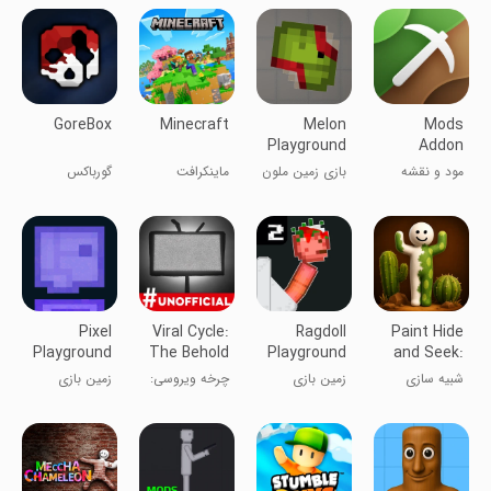
GoreBox
Minecraft
Melon
Mods
Playground
Addon
Game
Skins for
مود و نقشه
بازی زمین ملون
ماینکرافت
گورباکس
Minecraft
برای ماینکرافت
Pixel
Viral Cycle:
Ragdoll
Paint Hide
Playground
The Behold
Playground
and Seek:
Game
2
Online
شبیه سازی
زمین بازی
چرخه ویروسی:
زمین بازی
رگدال 2
بازی
پیکسلی
شگفت‌انگیز