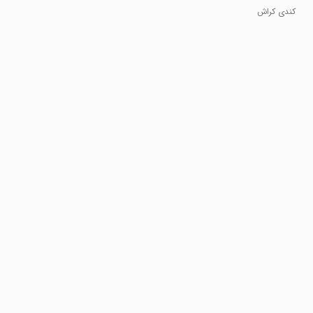
کندی کراش
ساگا