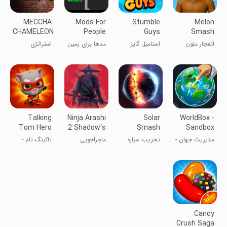
MECCHA
Mods For
Stumble
Melon
CHAMELEON
People
Guys
Smash
Playground
انفجار ملون
استامبل گایز
مدها برای زمین
استراتژی
بازی افراد
Talking
Ninja Arashi
Solar
WorldBox -
Tom Hero
2 Shadow's
Smash
Sandbox
Dash
Return
Simulator
مدیریت جهان -
تخریب سیاره
ماجراجویی
تاکینگ تام -
شبیه ساز خدا
تام سخنگو
قهرمان
Candy
Crush Saga