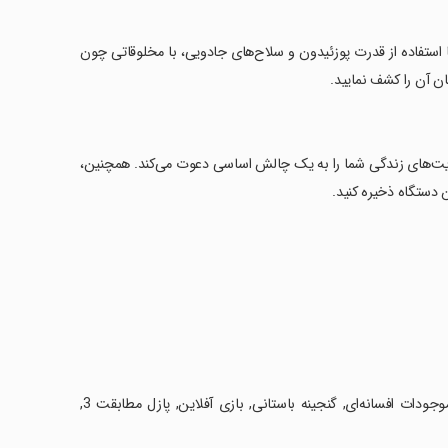
با استفاده از قدرت پوزئیدون و سلاح‌های جادویی، با مخلوقاتی چون
ان آن را کشف نمایید.
دودیت‌های زندگی شما را به یک چالش اساسی دعوت می‌کند. همچنین،
 دستگاه ذخیره کنید.
‏بازی پازل, آتلانتیس, افسانه‌ای, انتخاب الماس, پوزئیدون, معما, چالش حماسی, موجودات افسانه‌ای, گنجینه باستانی, بازی آفلاین, پازل مطابقت 3,