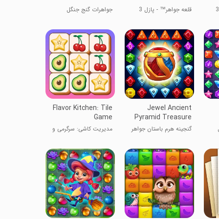
قلعه جواهر™ - پازل 3
جواهرات گنج جنگل
تطبیق
Flavor Kitchen: Tile
Jewel Ancient
Game
Pyramid Treasure
گنجینه هرم باستان جواهر
مدیریت کاشی: سرگرمی و
تطابق