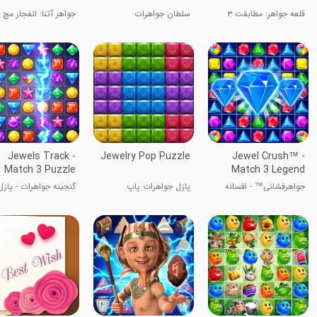
قلعه جواهر: مطابقت ۳
سلطان جواهرات
جواهر آتنا: انفجار مچ 3
Jewels Track -
Jewelry Pop Puzzle
Jewel Crush™ -
Match 3 Puzzle
Match 3 Legend
جواهرفشانی™ - افسانه
پازل جواهرات پاپ
گنجینه جواهرات - پازل
تطابق ۳
تطبیق ۳