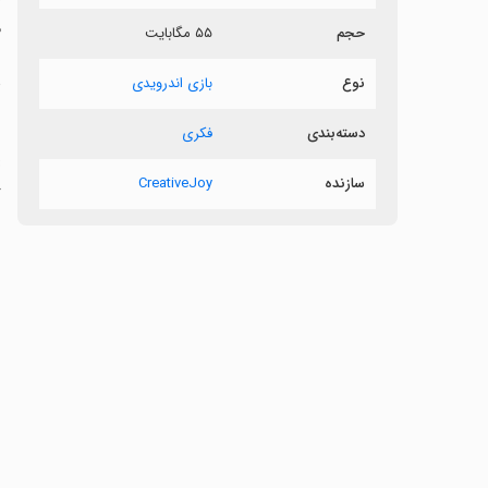
م
حجم
۵۵ مگابایت
د
نوع
بازی اندرویدی
دسته‌بندی
فکری
سازنده
CreativeJoy
گ