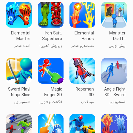
Elemental
Iron Suit:
Elemental
Monster
Master
Superhero
Hands
Draft :
Simulator
Merge
پیش نویس
دست‌های عنصر
زیرپوش آهنین:
استاد عنصر
Runner
هیولا
شبیه‌ساز
ابرقهرمان
Sword Play!
Magic
Ropeman
Angle Fight
Ninja Slice
Finger 3D
3D
3D - Sword
Runner
Game
شمشیربازی
مرد قلاب
انگشت جادویی
شمشیربازی
نینجا