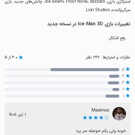
استراتژی بازی، Ice Beam، Frost Nova، Blizzard، چالش‌های جدید، بازی
سرگرم‌کننده، Lion Studios.
تغییرات بازی Ice Man 3D در نسخه جدید
رفع اشکال
نظرات و امتیازها
۲۴۶ نظر
۴.۰ از ۵
۵
۴
۳
۲
۱
Maximus
١ تیر ١٤٠٥
☆★★★★
خوبه ولی یکم حوصله سر بره