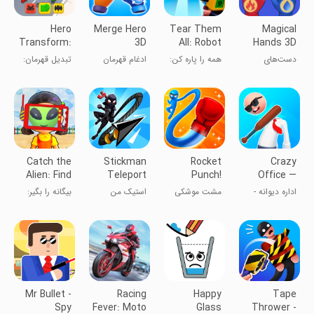
Hero
Merge Hero
Tear Them
Magical
Transform:
3D
All: Robot
Hands 3D
Superhero
Fighting
Magic
دست‌های
همه را پاره کن:
ادغام قهرمان
تبدیل قهرمان:
Game
Attack
جادویی حمله
مبارزه ربات‌ها
3D
بازی ابرقهرمان
جادویی ۳D
Catch the
Stickman
Rocket
Crazy
Alien: Find
Teleport
Punch!
Office —
Impostor
Master 3D
Slap &
اداره دیوانه -
مشت موشکی
استیک من
بیگانه را بگیر:
Smash
سیلی و خرد
استاد تلپورت
پیدا کردن
کردن
جعل‌کار
Mr Bullet -
Racing
Happy
Tape
Spy
Fever: Moto
Glass
Thrower -