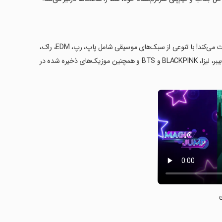
مجیک هاپ، یک بازی پین بال موسیقی جذاب، شما را به تجربه‌ای هیجان‌انگیز دعوت می‌کند! با تنوعی از سبک‌های موسیقی شامل پاپ، رپ، EDM، راک،
JPOP و KPOP، می‌توانید آهنگ‌های مورد علاقه خود را شامل آثار دراگون، جاستین بیبر، لیزا، BLACKPINK و BTS و همچنین موزیک‌های ذخیره شده در