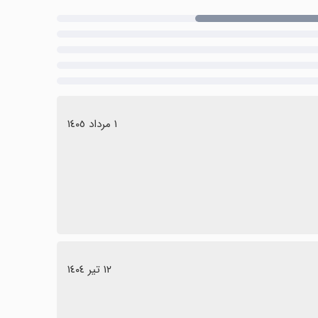
١ مرداد ١٤٠٥
١٢ تیر ١٤٠٤