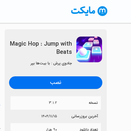
Magic Hop : Jump with
Beats
〈
جادوی پرش : با بیت‌ها بپر
نصب
نسخه
۳.۱.۲
خ
s
آخرین بروزرسانی
۱۴۰۴/۱۱/۱۵
تعداد دانلود
۹۰ هزار
آی