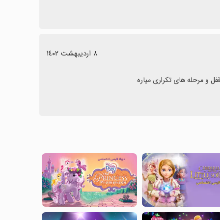
٨ اردیبهشت ١٤٠٢
ل و مرحله های تکراری میاره