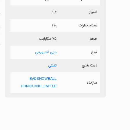
امتیاز
۴.۴
ج
تعداد نظرات
۲۱۰
حجم
۷۵ مگابایت
د
نوع
بازی اندرویدی
دسته‌بندی
تفننی
BADSNOWBALL
سازنده
HONGKONG LIMITED