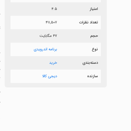
امتیاز
۴.۵
خ
تعداد نظرات
۴۱۱,۵۰۷
ت
حجم
۴۷ مگابایت
ب
ا
نوع
برنامه اندرویدی
خ
م
دسته‌بندی
خرید
م
سازنده
دیجی کالا
د
ط
ک
م
ا
ا
ن