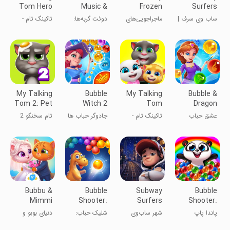
Tom Hero
Music &
Frozen
Surfers
Dash
Meow
Adventures
ساب وی سرف |
ماجراجویی‌های
دوئت گربه‌ها:
تاکینگ تام -
Game
subway surf
یخ‌زده دیزنی
بازی گربه‌های
تام سخنگو
خوشگل
قهرمان
My Talking
Bubble
My Talking
Bubble &
Tom 2: Pet
Witch 2
Tom
Dragon
Game
Saga
Friends
عشق حباب
تاکینگ تام -
جادوگر حباب ها
تام سخنگو 2
دوستان تام
۲
سخنگو
Bubbu &
Bubble
Subway
Bubble
Mimmi
Shooter:
Surfers
Shooter:
World
Egg Shoot
City
Panda Pop!
پاندا پاپ
شهر ساب‌وی
شلیک حباب:
دنیای بوبو و
سرفرها
تخم‌گذاری
میمی