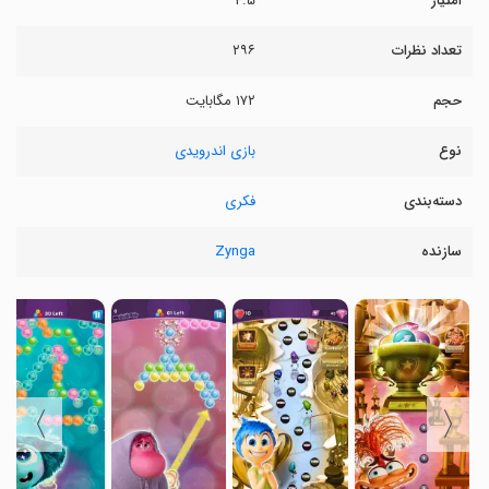
امتیاز
۴.۵
تعداد نظرات
۲۹۶
حجم
۱۷۲ مگابایت
نوع
بازی اندرویدی
دسته‌بندی
فکری
سازنده
Zynga
〉
〈