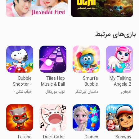
بازی‌های مرتبط
Bubble
Tiles Hop
Smurfs
My Talking
Shooter -
Music & Ball
Bubble
Angela 2
Snoopy
Game
Shooter
آنجلای
داستان تیرانداز
توپ موزیکال
حباب‌شکن -
POP!
Story
سخنگوی ۲
حبابی
اسنوی پی‌اف!
اسمورف‌ها
Talking
Duet Cats:
Disney
Subway