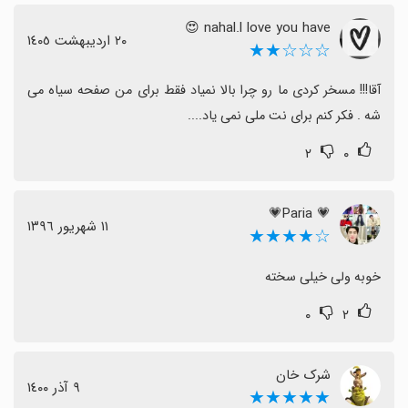
nahal.l love you have 😍
٢٠ اردیبهشت ١٤٠٥
☆☆☆★★
آقا!!! مسخر کردی ما رو چرا بالا نمیاد فقط برای من صفحه سیاه می 
شه . فکر کنم برای نت ملی نمی یاد....
۲
۰
💗 Paria💗
١١ شهریور ١٣٩٦
☆★★★★
خوبه ولی خیلی سخته
۰
۲
شرک خان
٩ آذر ١٤٠٠
★★★★★