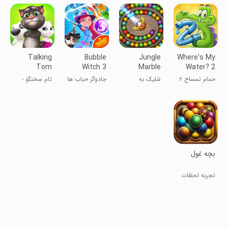
حباب
Talking
Bubble
Jungle
Where's My
Tom
Witch 3
Marble
Water? 2
Bubble
Saga
Blast
حمام تمساح ۲
شلیک به
جادوگر حباب ها
تام سخنگو -
Shooter
گوی‌های رنگی
۳
تیرانداز حباب
بچه غول
تجربه لحظات
نفس‌گیر