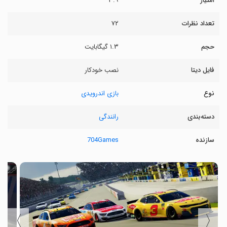
امتیاز
۳.۹
تعداد نظرات
۷۲
حجم
۱.۳ گیگابایت
فایل دیتا
نصب خودکار
نوع
بازی اندرویدی
دسته‌بندی
رانندگی
سازنده
704Games
〉
〈