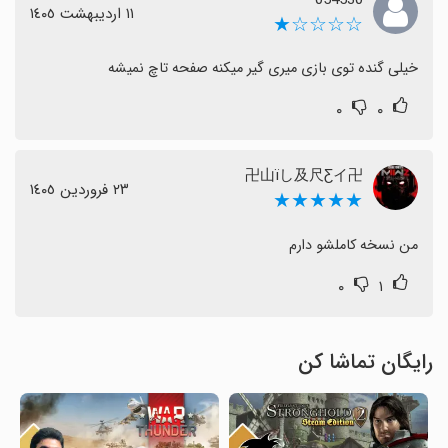
١١ اردیبهشت ١٤٠٥
☆☆☆☆★
خیلی گنده توی بازی میری گیر میکنه صفحه تاچ نمیشه
۰
۰
卍山ïし及尺Ƹイ卍
٢٣ فروردین ١٤٠٥
★★★★★
من نسخه کاملشو دارم
۰
۱
رایگان تماشا کن