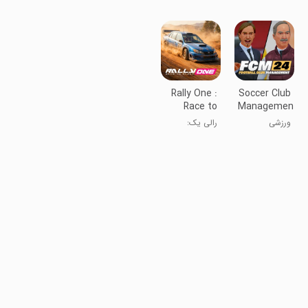
نامحدود
اسنوبورد: آسپن
موبایل ۳
اتومبیل‌رانی
Rally One :
Soccer Club
Race to
Management
glory
2024
ورزشی
رالی یک:
مسابقه به سوی
شکوه