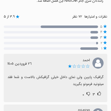
رانندگان سری جام NASCAR این فصل اضافه شد.
نظرات و امتیازها
۷۲ نظر
۳.۹ از ۵
۵
۴
۳
۲
۱
احمد
٢٦ فروردین ١٤٠٥
☆☆☆☆★
گرافیک پایین ولی نمای داخل خیلی گرافیکش بالاست و شما فقد 
میتونید فرمونو بگیرید
۰
۳
054530