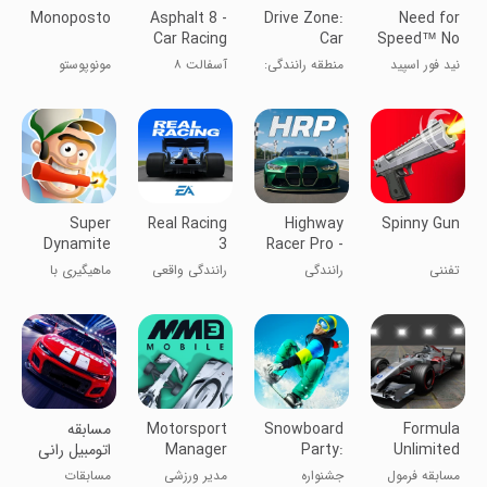
Monoposto
Asphalt 8 -
Drive Zone:
Need for
Car Racing
Car
Speed™ No
Game
Simulator
Limits
نید فور اسپید
منطقه رانندگی:
آسفالت ۸
مونوپوستو
Game
بازی شبیه‌ساز
خودرو
Super
Real Racing
Highway
Spinny Gun
Dynamite
3
Racer Pro -
Fishing
Car Racing
تفننی
رانندگی
رانندگی واقعی
ماهیگیری با
۳
دود Dynamite
فوق‌العاده
Formula
Snowboard
Motorsport
مسابقه
Unlimited
Party:
Manager
اتومبیل رانی
Racing
Aspen
Mobile 3
رالی
مسابقه فرمول
جشنواره
مدیر ورزشی
مسابقات