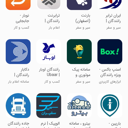
ایران ترابر
‏بارنت
ترابرنت
نوبار -
رانندگان |
(اصفهان)
رانندگان |
جابجایی
اعلام بار
اعلام بار
تخصصی و
سیر و سفر
سیر و سفر
اعلام بار
کسب و کار
سراسری
هوشمند بار
لحظه‌ای
‏اسنپ‌ باکس -
‏سامانه پیک
‏رانندگان اوبار
‏دکابار
ویژه رانندگان
موتوری و
| Ubaar
رانندگان |
وانت بار
Drivers
اعلام بار
ابزارهای کاربردی
سیر و سفر
کسب و کار
سامانه اعلام بار
شیپ‌نو
سراسری
لحظه ای
بارپین -
بیترو ، سامانه
الوپیک | نرم
جاده رانندگان