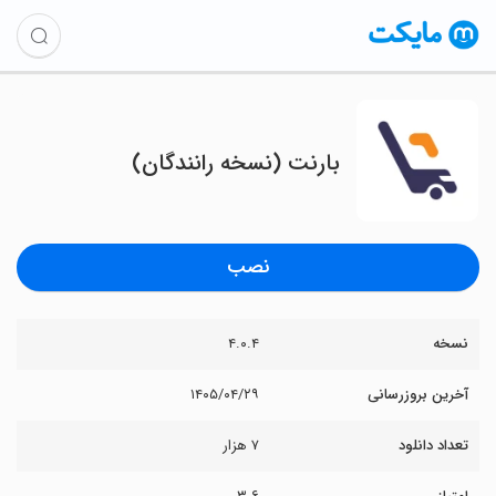
‏بارنت (نسخه رانندگان)
نصب
نسخه
۴.۰.۴
آخرین بروزرسانی
۱۴۰۵/۰۴/۲۹
تعداد دانلود
۷ هزار