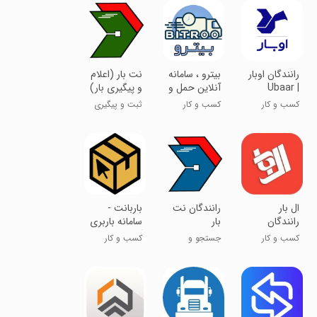
‏رانندگان اوبار
بیترو ، سامانه
‏نت بار (اعلام
| Ubaar
آنلاین حمل و
و پیگیری بار)
Drivers
نقل بار
کسب و کار
کسب و کار
ثبت و پیگیری
انواع بار
ال بار
‏رانندگان نت
باربانت -
رانندگان
بار
سامانه باربری
آنلاین
کسب و کار
جستجو و
کسب و کار
پذیرش بار